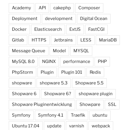
Academy
API
cakephp
Composer
Deployment
development
Digital Ocean
Docker
Elasticsearch
ExtJS
FastCGI
Gitlab
HTTPS
Jetbrains
LESS
MariaDB
Message Queue
Model
MYSQL
MySQL 8.0
NGINX
performance
PHP
PhpStorm
Plugin
Plugin 101
Redis
shopware
shopware 5.3
Shopware 5.5
Shopware 6
Shopware 6?
shopware plugin
Shopware Pluginentwicklung
Showpare
SSL
Symfony
Symfony 4.1
Traefik
ubuntu
Ubuntu 17.04
update
varnish
webpack