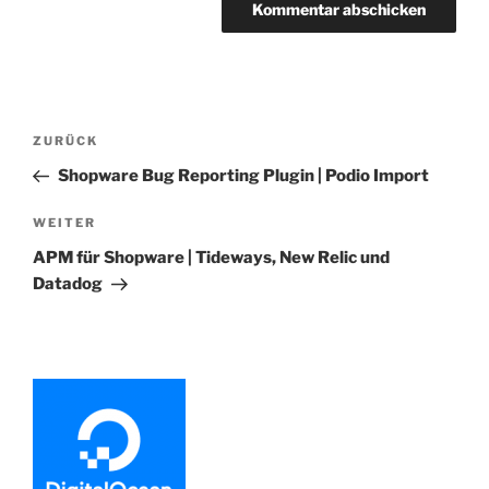
Beitragsnavigation
Vorheriger
ZURÜCK
Beitrag
Shopware Bug Reporting Plugin | Podio Import
Nächster
WEITER
Beitrag
APM für Shopware | Tideways, New Relic und
Datadog