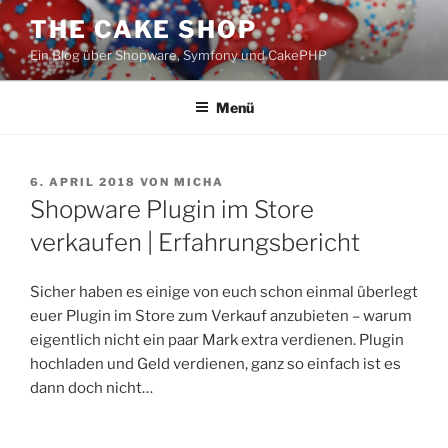
Zum
THE CAKE SHOP
Inhalt
Ein Blog über Shopware, Symfony und CakePHP
springen
Menü
VERÖFFENTLICHT
6. APRIL 2018
VON
MICHA
AM
Shopware Plugin im Store
verkaufen | Erfahrungsbericht
Sicher haben es einige von euch schon einmal überlegt
euer Plugin im Store zum Verkauf anzubieten – warum
eigentlich nicht ein paar Mark extra verdienen. Plugin
hochladen und Geld verdienen, ganz so einfach ist es
dann doch nicht…