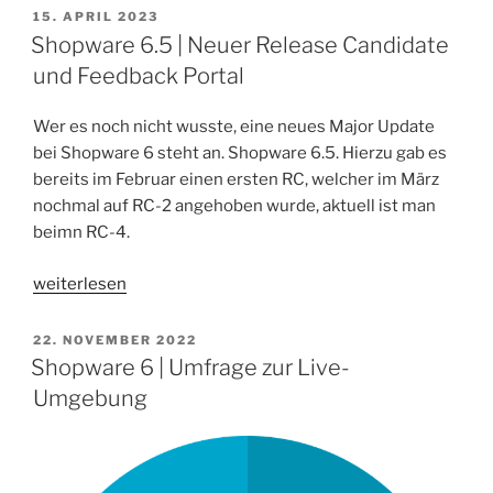
neue
VERÖFFENTLICHT
15. APRIL 2023
AM
Aufgaben“
Shopware 6.5 | Neuer Release Candidate
und Feedback Portal
Wer es noch nicht wusste, eine neues Major Update
bei Shopware 6 steht an. Shopware 6.5. Hierzu gab es
bereits im Februar einen ersten RC, welcher im März
nochmal auf RC-2 angehoben wurde, aktuell ist man
beimn RC-4.
„Shopware
weiterlesen
6.5
|
VERÖFFENTLICHT
22. NOVEMBER 2022
AM
Neuer
Shopware 6 | Umfrage zur Live-
Release
Umgebung
Candidate
und
Feedback