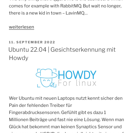
comes for example with RabbitMQ. But wait no longer,
there is a new kid in town – LavinMQ…
„LavinMQ
weiterlesen
|
First
VERÖFFENTLICHT
11. SEPTEMBER 2022
AM
pretty
Ubuntu 22.04 | Gesichtserkennung mit
Message
Howdy
Broker“
Wer Ubuntu mit neuen Laptops nutzt kennt sicher den
Pain der fehlenden Treiber für
Fingerabdrucksensoren. Gefühlt gibt es dazu 1
Millionen Beiträge und fast nie eine Lösung. Wenn man
Glück hat bekommt man keinen Synaptics Sensor und