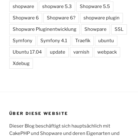
shopware
shopware 5.3
Shopware 5.5
Shopware 6
Shopware 6?
shopware plugin
Shopware Pluginentwicklung
Showpare
SSL
Symfony
Symfony 4.1
Traefik
ubuntu
Ubuntu 17.04
update
varnish
webpack
Xdebug
ÜBER DIESE WEBSITE
Dieser Blog beschäftigt sich hauptsächlich mit
CakePHP und Shopware und deren Eigenarten und