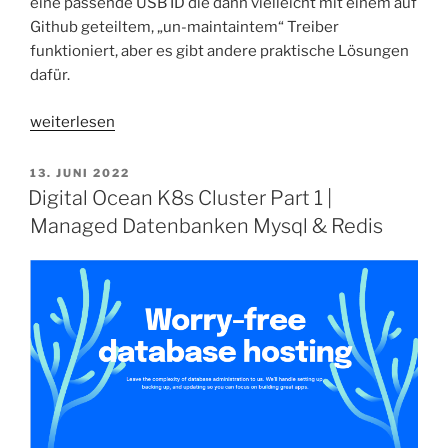
eine passende USB ID die dann vielleicht mit einem auf
Github geteiltem, „un-maintaintem“ Treiber
funktioniert, aber es gibt andere praktische Lösungen
dafür.
„Ubuntu
weiterlesen
22.04
|
VERÖFFENTLICHT
13. JUNI 2022
AM
Gesichtserkennung
Digital Ocean K8s Cluster Part 1 |
mit
Managed Datenbanken Mysql & Redis
Howdy“