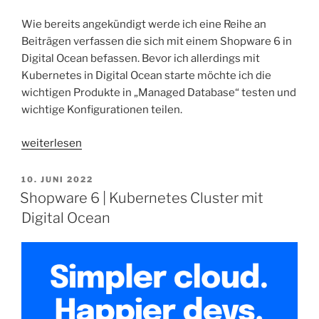
Wie bereits angekündigt werde ich eine Reihe an
Beiträgen verfassen die sich mit einem Shopware 6 in
Digital Ocean befassen. Bevor ich allerdings mit
Kubernetes in Digital Ocean starte möchte ich die
wichtigen Produkte in „Managed Database“ testen und
wichtige Konfigurationen teilen.
„Digital
weiterlesen
Ocean
K8s
VERÖFFENTLICHT
10. JUNI 2022
AM
Cluster
Shopware 6 | Kubernetes Cluster mit
Part
Digital Ocean
1
|
Managed
Datenbanken
Mysql
&