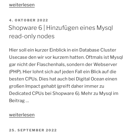
„Devops
weiterlesen
|
Enable
VERÖFFENTLICHT
4. OKTOBER 2022
AM
UI
Shopware 6 | Hinzufügen eines Mysql
for
read-only nodes
Vault
and
Hier soll ein kurzer Einblick in ein Database Cluster
secure
Usecase den wir vor kurzem hatten. Oftmals ist Mysql
it
gar nicht der Flaschenhals, sondern der Webserver
with
(PHP). Hier lohnt sich auf jeden Fall ein Blick auf die
Certbot“
besten CPUs. Dies hat auch bei Digital Ocean einen
großen Impact gehabt (greift daher immer zu
Dedicated CPUs bei Shopware 6). Mehr zu Mysql im
Beitrag …
„Shopware
weiterlesen
6
|
VERÖFFENTLICHT
25. SEPTEMBER 2022