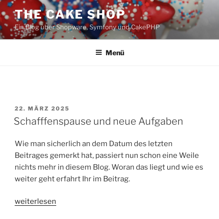
Zum
THE CAKE SHOP
Inhalt
Ein Blog über Shopware, Symfony und CakePHP
springen
Menü
VERÖFFENTLICHT
22. MÄRZ 2025
AM
Schafffenspause und neue Aufgaben
Wie man sicherlich an dem Datum des letzten
Beitrages gemerkt hat, passiert nun schon eine Weile
nichts mehr in diesem Blog. Woran das liegt und wie es
weiter geht erfahrt Ihr im Beitrag.
„Schafffenspause
weiterlesen
und