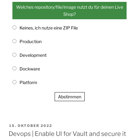
Welches repository/file/image nutzt du für deinen Live
Shop?
Keines, ich nutze eine ZIP File
Production
Development
Dockware
Platform
Abstimmen
VERÖFFENTLICHT
15. OKTOBER 2022
AM
Devops | Enable UI for Vault and secure it