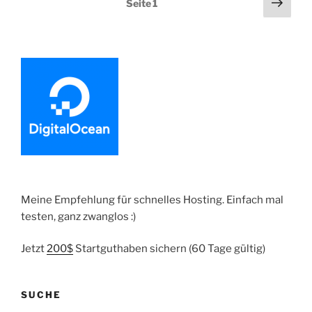
Näch
Seite
1
Cluster
Seit
der
mit
Beiträge
Digital
Ocean“
Meine Empfehlung für schnelles Hosting. Einfach mal
testen, ganz zwanglos :)
Jetzt
200$
Startguthaben sichern (60 Tage gültig)
SUCHE