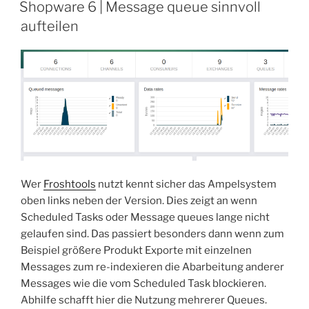
AM
Hinzufügen
Shopware 6 | Message queue sinnvoll
eines
aufteilen
Mysql
read-
only
nodes“
Wer
Froshtools
nutzt kennt sicher das Ampelsystem
oben links neben der Version. Dies zeigt an wenn
Scheduled Tasks oder Message queues lange nicht
gelaufen sind. Das passiert besonders dann wenn zum
Beispiel größere Produkt Exporte mit einzelnen
Messages zum re-indexieren die Abarbeitung anderer
Messages wie die vom Scheduled Task blockieren.
Abhilfe schafft hier die Nutzung mehrerer Queues.