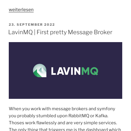
„Shopware
weiterlesen
6
|
VERÖFFENTLICHT
23. SEPTEMBER 2022
AM
Message
LavinMQ | First pretty Message Broker
queue
sinnvoll
aufteilen“
When you work with message brokers and symfony
you probably stumbled upon RabbitMQ or Kafka.
Thoses work flawlessly and are very simple services.
The only thing that triggers me is the dashboard which