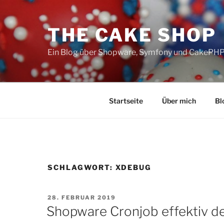
Zum
Inhalt
THE CAKE SHOP
springen
Ein Blog über Shopware, Symfony und CakePH
Startseite
Über mich
Bl
SCHLAGWORT:
XDEBUG
VERÖFFENTLICHT
28. FEBRUAR 2019
AM
Shopware Cronjob effektiv 