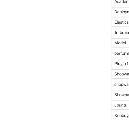
Acade
Deploy
Elastic
Jetbrai
Model
perfor
Plugin 
Shopwa
shopwar
Showpa
ubuntu
Xdebug