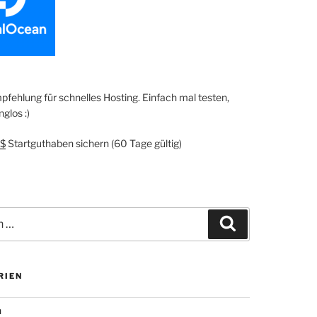
fehlung für schnelles Hosting. Einfach mal testen,
glos :)
$
Startguthaben sichern (60 Tage gültig)
Suchen
RIEN
n