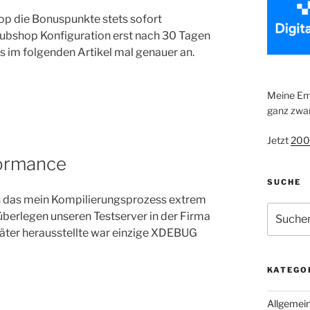
hop die Bonuspunkte stets sofort
 Subshop Konfiguration erst nach 30 Tagen
 im folgenden Artikel mal genauer an.
Meine Emp
ganz zwan
Jetzt
200
ormance
SUCHE
en das mein Kompilierungsprozess extrem
Suche
überlegen unseren Testserver in der Firma
nach:
päter herausstellte war einzige XDEBUG
KATEGO
Allgemei