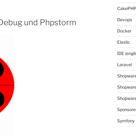
CakePH
Devops
XDebug und Phpstorm
Docker
Elastic
IDE (engli
Laravel
Shopwar
Shopware
Shopware 
Sponsore
Symfony