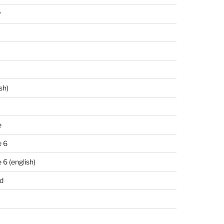
P
sh)
e
 6
6 (english)
d