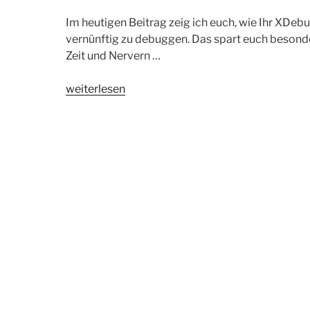
Im heutigen Beitrag zeig ich euch, wie Ihr XD
vernünftig zu debuggen. Das spart euch besond
Zeit und Nervern …
„Debuggen
weiterlesen
in
Shopware
mit
XDebug
und
Phpstorm“