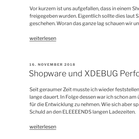
Vor kurzem ist uns aufgefallen, dass in einem S
freigegeben wurden. Eigentlich sollte dies laut
geschehen. Woran das ganze lag schauen wir uns
„Shopware
weiterlesen
Cronjob
effektiv
debuggen“
VERÖFFENTLICHT
16. NOVEMBER 2018
AM
Shopware und XDEBUG Perf
Seit geraumer Zeit musste ich wieder feststell
lange dauert. In Folge dessen war ich schon am 
für die Entwicklung zu nehmen. Wie sich aber s
Schuld an den ELEEEENDS langen Ladezeiten.
„Shopware
weiterlesen
und