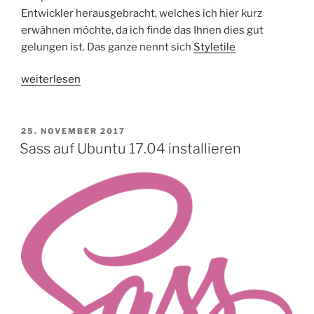
Entwickler herausgebracht, welches ich hier kurz
erwähnen möchte, da ich finde das Ihnen dies gut
gelungen ist. Das ganze nennt sich
Styletile
„Neue
weiterlesen
Shopware
Frontend
Doku
VERÖFFENTLICHT
25. NOVEMBER 2017
AM
»
Sass auf Ubuntu 17.04 installieren
Style
tile“