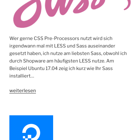
Wer gerne CSS Pre-Processors nutzt wird sich
irgendwann mal mit LESS und Sass auseinander
gesetzt haben, ich nutze am liebsten Sass, obwohl ich
durch Shopware am häufigsten LESS nutze. Am
Beispiel Ubuntu 17.04 zeig ich kurz wie Ihr Sass
installiert…
„Sass
weiterlesen
auf
Ubuntu
17.04
installieren“