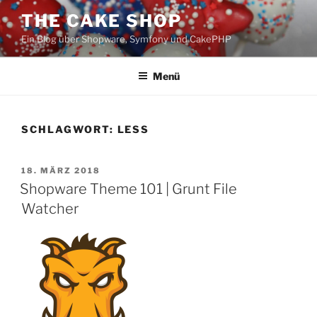
Zum
THE CAKE SHOP
Inhalt
Ein Blog über Shopware, Symfony und CakePHP
springen
Menü
SCHLAGWORT:
LESS
VERÖFFENTLICHT
18. MÄRZ 2018
AM
Shopware Theme 101 | Grunt File
Watcher