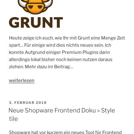
Heute zeige ich euch, wie Ihr mit Grunt eine Menge Zeit
spart… Für einige wird dies nichts neues sein. Ich
konnte Aufgrund einiger Premium Plugins darin
allerdings lokal bisher noch keinen nutzen daraus
ziehen. Mehr dazu im Beitrag…
„Shopware
weiterlesen
Theme
101
|
VERÖFFENTLICHT
3. FEBRUAR 2018
AM
Grunt
Neue Shopware Frontend Doku » Style
File
tile
Watcher“
Shopware hat vor kurzem ein neues Tool für Frontend