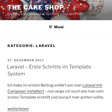
Zum
THE CAKE SHOP
Inhalt
Ein Blog über Shopware, Symfony und CakePHP
springen
Menü
KATEGORIE:
LARAVEL
VERÖFFENTLICHT
27. DEZEMBER 2017
AM
Laravel – Erste Schritte im Template
System
Ich habe im ersten Beitrag erklärt wie man
Laravel mit
Composer installiert
– nun zeige ich euch wie man sein
erstes Template erstellt und worauf man achten sollte.
„Laravel
weiterlesen