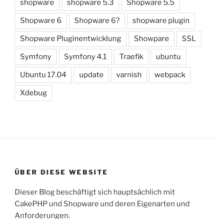
shopware
shopware 5.3
Shopware 5.5
Shopware 6
Shopware 6?
shopware plugin
Shopware Pluginentwicklung
Showpare
SSL
Symfony
Symfony 4.1
Traefik
ubuntu
Ubuntu 17.04
update
varnish
webpack
Xdebug
ÜBER DIESE WEBSITE
Dieser Blog beschäftigt sich hauptsächlich mit
CakePHP und Shopware und deren Eigenarten und
Anforderungen.