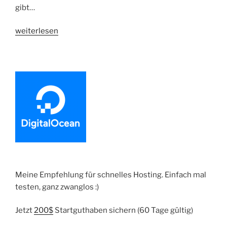
gibt…
„MariaDB
weiterlesen
Master
/
Slave
System
aufsetzen“
Meine Empfehlung für schnelles Hosting. Einfach mal
testen, ganz zwanglos :)
Jetzt
200$
Startguthaben sichern (60 Tage gültig)