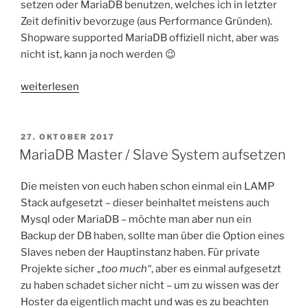
setzen oder MariaDB benutzen, welches ich in letzter
Zeit definitiv bevorzuge (aus Performance Gründen).
Shopware supported MariaDB offiziell nicht, aber was
nicht ist, kann ja noch werden 😉
„Shopware
weiterlesen
Plugin
101
|
VERÖFFENTLICHT
27. OKTOBER 2017
AM
Datenbank
MariaDB Master / Slave System aufsetzen
Queries“
Die meisten von euch haben schon einmal ein LAMP
Stack aufgesetzt – dieser beinhaltet meistens auch
Mysql oder MariaDB – möchte man aber nun ein
Backup der DB haben, sollte man über die Option eines
Slaves neben der Hauptinstanz haben. Für private
Projekte sicher „
too much“
, aber es einmal aufgesetzt
zu haben schadet sicher nicht – um zu wissen was der
Hoster da eigentlich macht und was es zu beachten