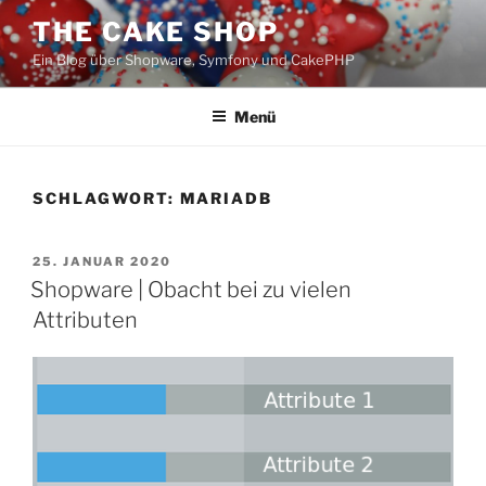
Zum
THE CAKE SHOP
Inhalt
Ein Blog über Shopware, Symfony und CakePHP
springen
Menü
SCHLAGWORT:
MARIADB
VERÖFFENTLICHT
25. JANUAR 2020
AM
Shopware | Obacht bei zu vielen
Attributen