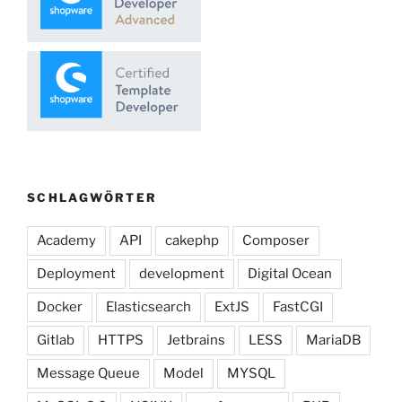
SCHLAGWÖRTER
Academy
API
cakephp
Composer
Deployment
development
Digital Ocean
Docker
Elasticsearch
ExtJS
FastCGI
Gitlab
HTTPS
Jetbrains
LESS
MariaDB
Message Queue
Model
MYSQL