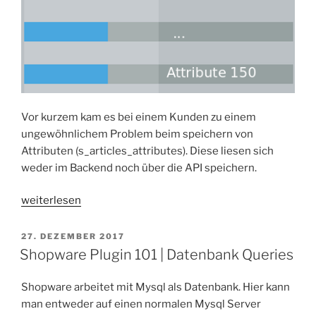
Vor kurzem kam es bei einem Kunden zu einem
ungewöhnlichem Problem beim speichern von
Attributen (s_articles_attributes). Diese liesen sich
weder im Backend noch über die API speichern.
„Shopware
weiterlesen
|
Obacht
VERÖFFENTLICHT
27. DEZEMBER 2017
AM
bei
Shopware Plugin 101 | Datenbank Queries
zu
vielen
Shopware arbeitet mit Mysql als Datenbank. Hier kann
Attributen“
man entweder auf einen normalen Mysql Server