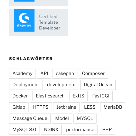
SCHLAGWÖRTER
Academy
API
cakephp
Composer
Deployment
development
Digital Ocean
Docker
Elasticsearch
ExtJS
FastCGI
Gitlab
HTTPS
Jetbrains
LESS
MariaDB
Message Queue
Model
MYSQL
MySQL 8.0
NGINX
performance
PHP