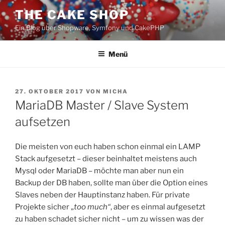
Zum
THE CAKE SHOP
Inhalt
Ein Blog über Shopware, Symfony und CakePHP
springen
Menü
VERÖFFENTLICHT
27. OKTOBER 2017
VON
MICHA
AM
MariaDB Master / Slave System
aufsetzen
Die meisten von euch haben schon einmal ein LAMP
Stack aufgesetzt – dieser beinhaltet meistens auch
Mysql oder MariaDB – möchte man aber nun ein
Backup der DB haben, sollte man über die Option eines
Slaves neben der Hauptinstanz haben. Für private
Projekte sicher „
too much“
, aber es einmal aufgesetzt
zu haben schadet sicher nicht – um zu wissen was der