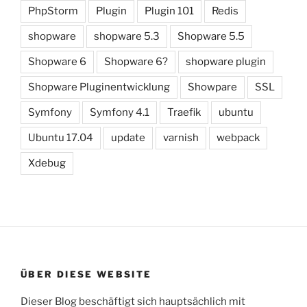
PhpStorm
Plugin
Plugin 101
Redis
shopware
shopware 5.3
Shopware 5.5
Shopware 6
Shopware 6?
shopware plugin
Shopware Pluginentwicklung
Showpare
SSL
Symfony
Symfony 4.1
Traefik
ubuntu
Ubuntu 17.04
update
varnish
webpack
Xdebug
ÜBER DIESE WEBSITE
Dieser Blog beschäftigt sich hauptsächlich mit