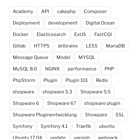
Academy
API
cakephp
Composer
Deployment
development
Digital Ocean
Docker
Elasticsearch
ExtJS
FastCGI
Gitlab
HTTPS
Jetbrains
LESS
MariaDB
Message Queue
Model
MYSQL
MySQL 8.0
NGINX
performance
PHP
PhpStorm
Plugin
Plugin 101
Redis
shopware
shopware 5.3
Shopware 5.5
Shopware 6
Shopware 6?
shopware plugin
Shopware Pluginentwicklung
Showpare
SSL
Symfony
Symfony 4.1
Traefik
ubuntu
Ubuntu 17.04
update
varnish
webpack