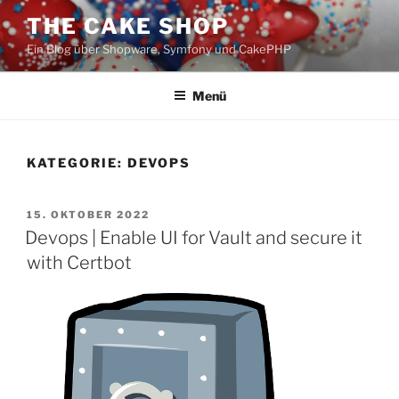
Zum
THE CAKE SHOP
Inhalt
Ein Blog über Shopware, Symfony und CakePHP
springen
Menü
KATEGORIE:
DEVOPS
VERÖFFENTLICHT
15. OKTOBER 2022
AM
Devops | Enable UI for Vault and secure it
with Certbot