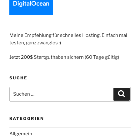
secure
it
with
Certbot“
Meine Empfehlung für schnelles Hosting. Einfach mal
testen, ganz zwanglos :)
Jetzt
200$
Startguthaben sichern (60 Tage gültig)
SUCHE
Suche
Suche
nach:
KATEGORIEN
Allgemein