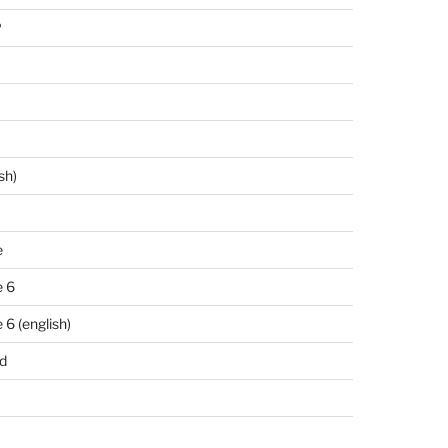
P
sh)
e
 6
6 (english)
d