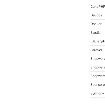
CakePH
Devops
Docker
Elastic
IDE (engli
Laravel
Shopwar
Shopware
Shopware 
Sponsore
Symfony