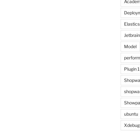
Acade
Deploy
Elastic
Jetbrai
Model
perfor
Plugin 
Shopwa
shopwar
Showpa
ubuntu
Xdebug