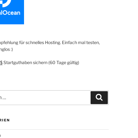
fehlung für schnelles Hosting. Einfach mal testen,
glos :)
$
Startguthaben sichern (60 Tage gültig)
Suchen
RIEN
n