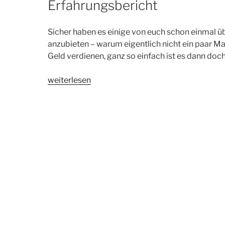
Erfahrungsbericht
Sicher haben es einige von euch schon einmal ü
anzubieten – warum eigentlich nicht ein paar Ma
Geld verdienen, ganz so einfach ist es dann doc
„Shopware
weiterlesen
Plugin
im
Store
verkaufen
|
Erfahrungsbericht“