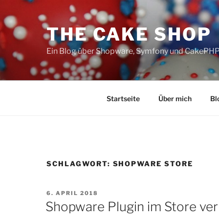
Zum
Inhalt
THE CAKE SHOP
springen
Ein Blog über Shopware, Symfony und CakePH
Startseite
Über mich
Bl
SCHLAGWORT:
SHOPWARE STORE
VERÖFFENTLICHT
6. APRIL 2018
AM
Shopware Plugin im Store ver