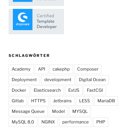
SCHLAGWÖRTER
Academy
API
cakephp
Composer
Deployment
development
Digital Ocean
Docker
Elasticsearch
ExtJS
FastCGI
Gitlab
HTTPS
Jetbrains
LESS
MariaDB
Message Queue
Model
MYSQL
MySQL 8.0
NGINX
performance
PHP