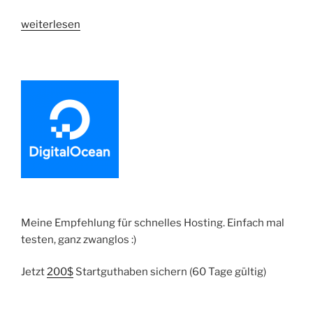
„Shopware
weiterlesen
Plugin
im
Store
verkaufen
|
Erfahrungsbericht“
Meine Empfehlung für schnelles Hosting. Einfach mal
testen, ganz zwanglos :)
Jetzt
200$
Startguthaben sichern (60 Tage gültig)