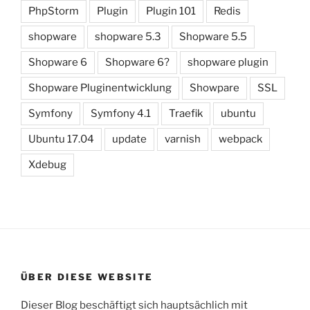
PhpStorm
Plugin
Plugin 101
Redis
shopware
shopware 5.3
Shopware 5.5
Shopware 6
Shopware 6?
shopware plugin
Shopware Pluginentwicklung
Showpare
SSL
Symfony
Symfony 4.1
Traefik
ubuntu
Ubuntu 17.04
update
varnish
webpack
Xdebug
ÜBER DIESE WEBSITE
Dieser Blog beschäftigt sich hauptsächlich mit