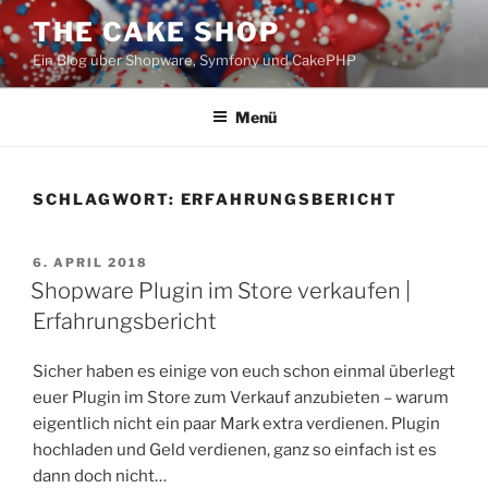
Zum
THE CAKE SHOP
Inhalt
Ein Blog über Shopware, Symfony und CakePHP
springen
Menü
SCHLAGWORT:
ERFAHRUNGSBERICHT
VERÖFFENTLICHT
6. APRIL 2018
AM
Shopware Plugin im Store verkaufen |
Erfahrungsbericht
Sicher haben es einige von euch schon einmal überlegt
euer Plugin im Store zum Verkauf anzubieten – warum
eigentlich nicht ein paar Mark extra verdienen. Plugin
hochladen und Geld verdienen, ganz so einfach ist es
dann doch nicht…