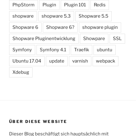
PhpStorm
Plugin
Plugin 101
Redis
shopware
shopware 5.3
Shopware 5.5
Shopware 6
Shopware 6?
shopware plugin
Shopware Pluginentwicklung
Showpare
SSL
Symfony
Symfony 4.1
Traefik
ubuntu
Ubuntu 17.04
update
varnish
webpack
Xdebug
ÜBER DIESE WEBSITE
Dieser Blog beschäftigt sich hauptsächlich mit