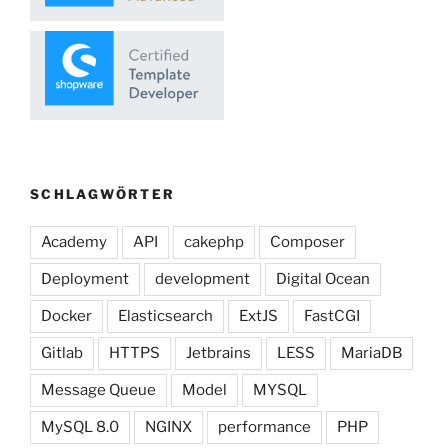
SCHLAGWÖRTER
Academy
API
cakephp
Composer
Deployment
development
Digital Ocean
Docker
Elasticsearch
ExtJS
FastCGI
Gitlab
HTTPS
Jetbrains
LESS
MariaDB
Message Queue
Model
MYSQL
MySQL 8.0
NGINX
performance
PHP