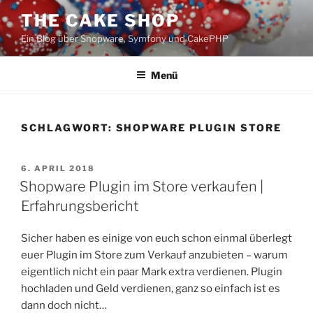
Zum
THE CAKE SHOP
Inhalt
Ein Blog über Shopware, Symfony und CakePHP
springen
Menü
SCHLAGWORT:
SHOPWARE PLUGIN STORE
VERÖFFENTLICHT
6. APRIL 2018
AM
Shopware Plugin im Store verkaufen |
Erfahrungsbericht
Sicher haben es einige von euch schon einmal überlegt
euer Plugin im Store zum Verkauf anzubieten – warum
eigentlich nicht ein paar Mark extra verdienen. Plugin
hochladen und Geld verdienen, ganz so einfach ist es
dann doch nicht…