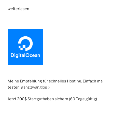
„Shopware
weiterlesen
Plugin
im
Store
verkaufen
|
Erfahrungsbericht“
Meine Empfehlung für schnelles Hosting. Einfach mal
testen, ganz zwanglos :)
Jetzt
200$
Startguthaben sichern (60 Tage gültig)