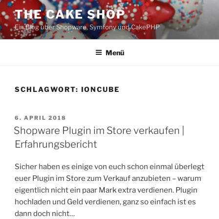
Zum
THE CAKE SHOP
Inhalt
Ein Blog über Shopware, Symfony und CakePHP
springen
Menü
SCHLAGWORT:
IONCUBE
VERÖFFENTLICHT
6. APRIL 2018
AM
Shopware Plugin im Store verkaufen |
Erfahrungsbericht
Sicher haben es einige von euch schon einmal überlegt
euer Plugin im Store zum Verkauf anzubieten – warum
eigentlich nicht ein paar Mark extra verdienen. Plugin
hochladen und Geld verdienen, ganz so einfach ist es
dann doch nicht…