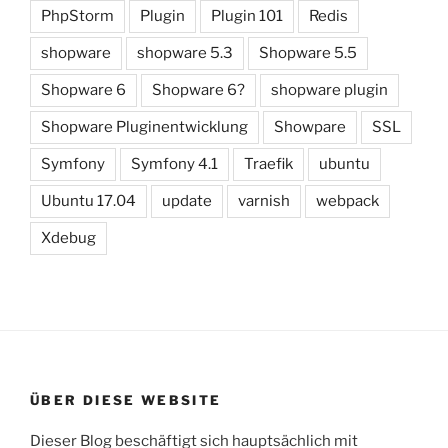
PhpStorm
Plugin
Plugin 101
Redis
shopware
shopware 5.3
Shopware 5.5
Shopware 6
Shopware 6?
shopware plugin
Shopware Pluginentwicklung
Showpare
SSL
Symfony
Symfony 4.1
Traefik
ubuntu
Ubuntu 17.04
update
varnish
webpack
Xdebug
ÜBER DIESE WEBSITE
Dieser Blog beschäftigt sich hauptsächlich mit