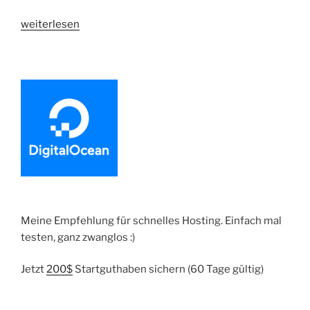
„Shopware
weiterlesen
Plugin
im
Store
verkaufen
|
Erfahrungsbericht“
Meine Empfehlung für schnelles Hosting. Einfach mal
testen, ganz zwanglos :)
Jetzt
200$
Startguthaben sichern (60 Tage gültig)