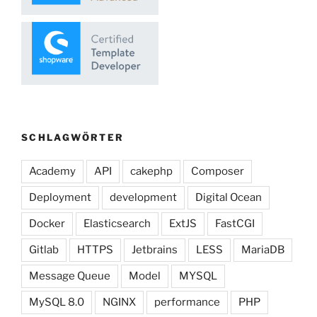
SCHLAGWÖRTER
Academy
API
cakephp
Composer
Deployment
development
Digital Ocean
Docker
Elasticsearch
ExtJS
FastCGI
Gitlab
HTTPS
Jetbrains
LESS
MariaDB
Message Queue
Model
MYSQL
MySQL 8.0
NGINX
performance
PHP