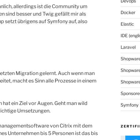
Devops
nlich, allerdings ist die Community um
Docker
 sind besser und Twig gefällt mir als
p setzt übrigens auf Symfony auf, also
Elastic
IDE (engli
Laravel
Shopwar
Shopware
etzten Migration gelernt. Auch wenn man
eitet, macht es Sinn alle Prozesse in einem
Shopware 
Sponsore
 hat ein Ziel vor Augen. Geht man wild
Symfony
 wichtige Umsetzungen.
managementsoftware von Citrix mit dem
ZERTIFI
ines Unternehmen bis 5 Personen ist das bis