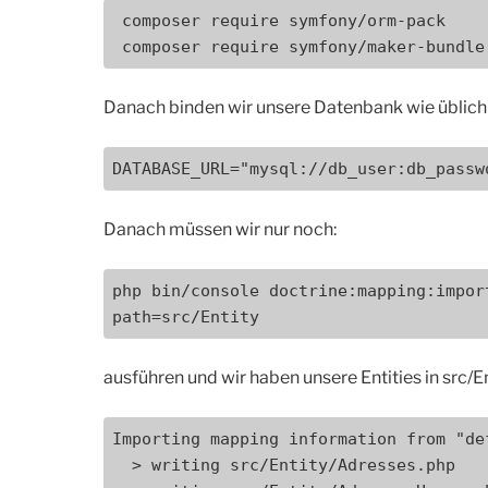
 composer require symfony/orm-pack

 composer require symfony/maker-bundle
Danach binden wir unsere Datenbank wie üblich i
DATABASE_URL="mysql://db_user:db_passw
Danach müssen wir nur noch:
php bin/console doctrine:mapping:impor
path=src/Entity
ausführen und wir haben unsere Entities in src/E
Importing mapping information from "de
  > writing src/Entity/Adresses.php
