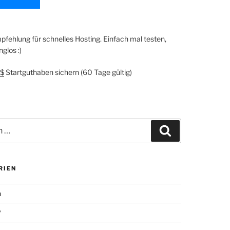
fehlung für schnelles Hosting. Einfach mal testen,
glos :)
$
Startguthaben sichern (60 Tage gültig)
Suchen
RIEN
n
P