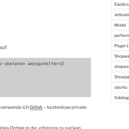
Elastic
Jetbrai
Model
perfor
Plugin 
auf:
Shopwa
e-skeleton umzugshelferv2

shopwar
Showpa
ubuntu
Xdebug
g verwende ich
Gitlab
– kostenlose private
idea Ordner in die .gitignore zu packen