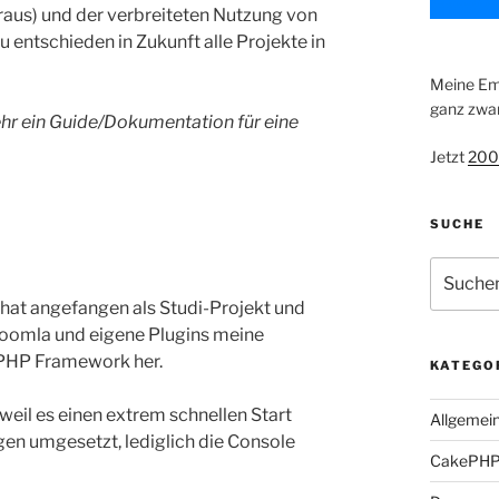
t raus) und der verbreiteten Nutzung von
 entschieden in Zukunft alle Projekte in
Meine Emp
ganz zwan
mehr ein Guide/Dokumentation für eine
Jetzt
200
SUCHE
Suche
nach:
 hat angefangen als Studi-Projekt und
Joomla und eigene Plugins meine
 PHP Framework her.
KATEGO
eil es einen extrem schnellen Start
Allgemei
gen umgesetzt, lediglich die Console
CakePH