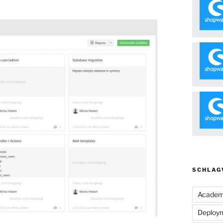
SCHLAG
Acade
Deploy