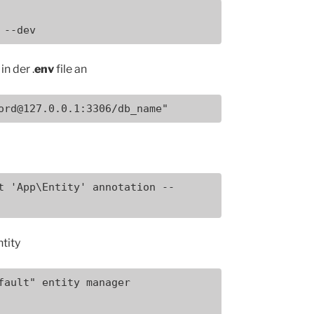
 --dev
n der .
env
file an
ord@127.0.0.1:3306/db_name"
t 'App\Entity' annotation --
ntity
fault" entity manager
