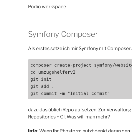
Podio workspace
Symfony Composer
Als erstes setze ich mir Symfony mit Composer 
composer create-project symfony/websit
cd umzugshelferv2

git init

git add .

git commit -m "Initial commit"
dazu das üblich Repo aufsetzen. Zur Verwaltun
Repositories + CI. Was will man mehr?
Info
: Wenn Ihr Phpstorm nutzt denkt daran den .