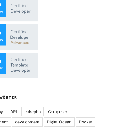
WÖRTER
my
API
cakephp
Composer
ment
development
Digital Ocean
Docker