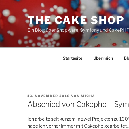
Zum
Inhalt
THE CAKE SHOP
springen
Ein Blog über Shopware, Symfony und CakePH
Startseite
Über mich
Bl
VERÖFFENTLICHT
13. NOVEMBER 2018
VON
MICHA
AM
Abschied von Cakephp – Sym
Ich arbeite seit kurzem in zwei Projekten zu 
habe ich vorher immer mit Cakephp gearbeitet