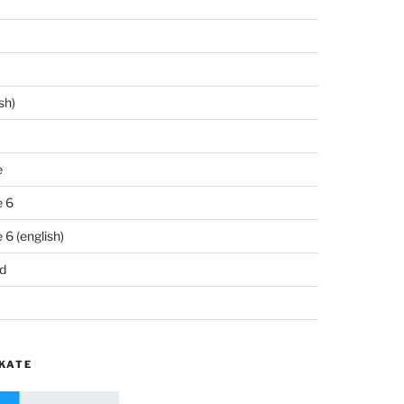
sh)
e
 6
6 (english)
d
KATE