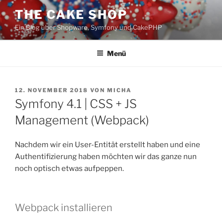
Zum
THE CAKE SHOP
Inhalt
Ein Blog über Shopware, Symfony und CakePHP
springen
Menü
VERÖFFENTLICHT
12. NOVEMBER 2018
VON
MICHA
AM
Symfony 4.1 | CSS + JS
Management (Webpack)
Nachdem wir ein User-Entität erstellt haben und eine
Authentifizierung haben möchten wir das ganze nun
noch optisch etwas aufpeppen.
Webpack installieren