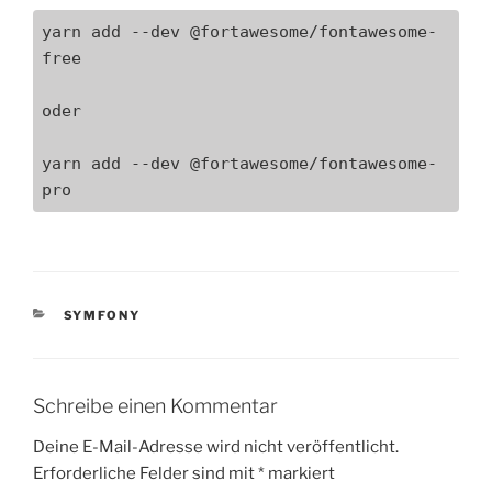
yarn add --dev @fortawesome/fontawesome-
free

oder

yarn add --dev @fortawesome/fontawesome-
pro
KATEGORIEN
SYMFONY
Schreibe einen Kommentar
Deine E-Mail-Adresse wird nicht veröffentlicht.
Erforderliche Felder sind mit
*
markiert