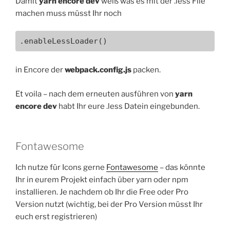
Damit
yarn encore dev
weiß was es mit der .less File
machen muss müsst Ihr noch
.enableLessLoader()
in Encore der
webpack.config.js
packen.
Et voila – nach dem erneuten ausführen von
yarn
encore dev
habt Ihr eure .less Datein eingebunden.
Fontawesome
Ich nutze für Icons gerne
Fontawesome
– das könnte
Ihr in eurem Projekt einfach über yarn oder npm
installieren. Je nachdem ob Ihr die Free oder Pro
Version nutzt (wichtig, bei der Pro Version müsst Ihr
euch erst registrieren)