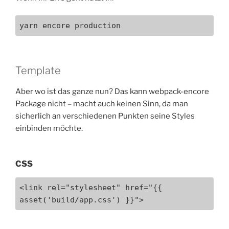
yarn encore production
Template
Aber wo ist das ganze nun? Das kann webpack-encore
Package nicht – macht auch keinen Sinn, da man
sicherlich an verschiedenen Punkten seine Styles
einbinden möchte.
CSS
<link rel="stylesheet" href="{{ 
asset('build/app.css') }}">