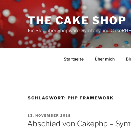
Zum
Inhalt
THE CAKE SHOP
springen
Ein Blog über Shopware, Symfony und CakePH
Startseite
Über mich
Bl
SCHLAGWORT:
PHP FRAMEWORK
VERÖFFENTLICHT
13. NOVEMBER 2018
AM
Abschied von Cakephp – Sym