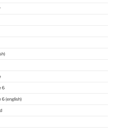
P
sh)
e
 6
6 (english)
d