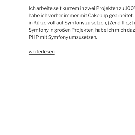
Ich arbeite seit kurzem in zwei Projekten zu 
habe ich vorher immer mit Cakephp gearbeitet
in Kürze voll auf Symfony zu setzen, (Zend flieg
Symfony in großen Projekten, habe ich mich dazu
PHP mit Symfony umzusetzen.
„Abschied
weiterlesen
von
Cakephp
–
Symfony
here
I
come…“