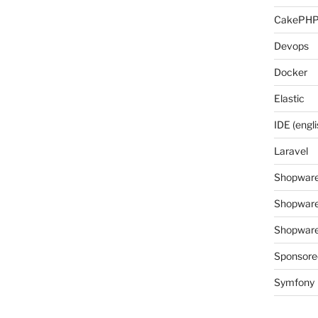
CakePH
Devops
Docker
Elastic
IDE (engli
Laravel
Shopwar
Shopware
Shopware 
Sponsore
Symfony