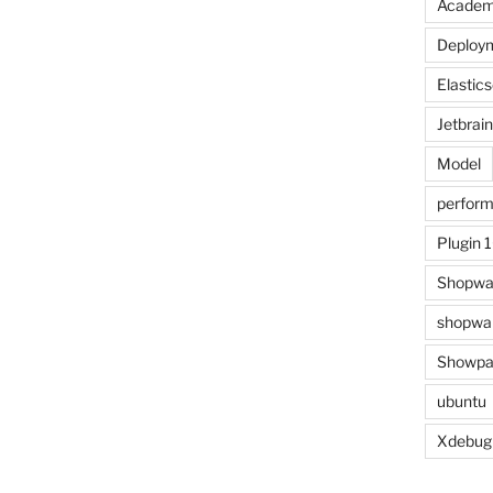
Acade
Deploy
Elastic
Jetbrai
Model
perfor
Plugin 
Shopwa
shopwar
Showpa
ubuntu
Xdebug