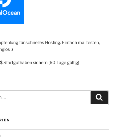
fehlung für schnelles Hosting. Einfach mal testen,
glos :)
$
Startguthaben sichern (60 Tage gültig)
Suchen
RIEN
n