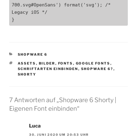
700.svg#OpenSans') format('svg'); /* 
Legacy iOS */

}
KATEGORIEN
SHOPWARE 6
SCHLAGWÖRTER
ASSETS
,
BILDER
,
FONTS
,
GOOGLE FONTS
,
SCHRIFTARTEN EINBINDEN
,
SHOPWARE 6?
,
SHORTY
7 Antworten auf „Shopware 6 Shorty |
Eigenen Font einbinden“
Luca
30. JUNI 2020 UM 20:53 UHR