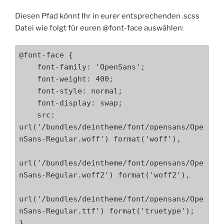
Diesen Pfad könnt Ihr in eurer entsprechenden .scss
Datei wie folgt für euren @font-face auswählen:
@font-face {

    font-family: 'OpenSans';

    font-weight: 400;

    font-style: normal;

    font-display: swap;

    src: 
url('/bundles/deintheme/font/opensans/Ope
nSans-Regular.woff') format('woff'),

url('/bundles/deintheme/font/opensans/Ope
nSans-Regular.woff2') format('woff2'),

url('/bundles/deintheme/font/opensans/Ope
nSans-Regular.ttf') format('truetype');

}
