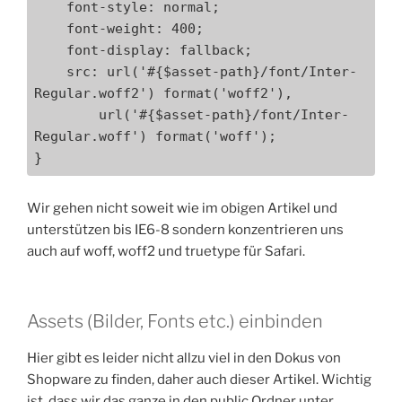
    font-style: normal;

    font-weight: 400;

    font-display: fallback;

    src: url('#{$asset-path}/font/Inter-
Regular.woff2') format('woff2'),

        url('#{$asset-path}/font/Inter-
Regular.woff') format('woff');

}
Wir gehen nicht soweit wie im obigen Artikel und
unterstützen bis IE6-8 sondern konzentrieren uns
auch auf woff, woff2 und truetype für Safari.
Assets (Bilder, Fonts etc.) einbinden
Hier gibt es leider nicht allzu viel in den Dokus von
Shopware zu finden, daher auch dieser Artikel. Wichtig
ist, dass wir das ganze in den public Ordner unter