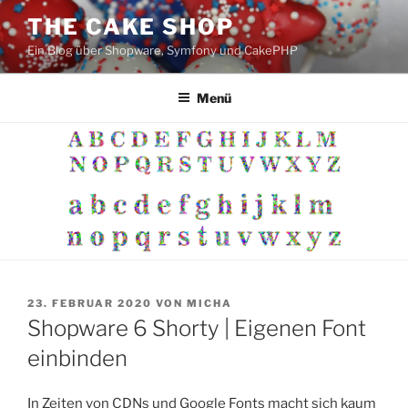
Zum
THE CAKE SHOP
Inhalt
Ein Blog über Shopware, Symfony und CakePHP
springen
Menü
VERÖFFENTLICHT
23. FEBRUAR 2020
VON
MICHA
AM
Shopware 6 Shorty | Eigenen Font
einbinden
In Zeiten von CDNs und Google Fonts macht sich kaum