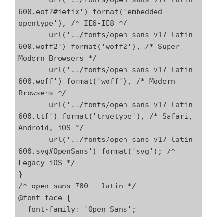
       url('../fonts/open-sans-v17-latin-
600.eot?#iefix') format('embedded-
opentype'), /* IE6-IE8 */

       url('../fonts/open-sans-v17-latin-
600.woff2') format('woff2'), /* Super 
Modern Browsers */

       url('../fonts/open-sans-v17-latin-
600.woff') format('woff'), /* Modern 
Browsers */

       url('../fonts/open-sans-v17-latin-
600.ttf') format('truetype'), /* Safari, 
Android, iOS */

       url('../fonts/open-sans-v17-latin-
600.svg#OpenSans') format('svg'); /* 
Legacy iOS */

}

/* open-sans-700 - latin */

@font-face {

  font-family: 'Open Sans';
