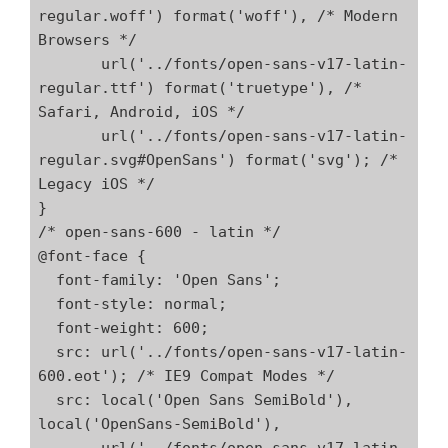
regular.woff') format('woff'), /* Modern 
Browsers */

       url('../fonts/open-sans-v17-latin-
regular.ttf') format('truetype'), /* 
Safari, Android, iOS */

       url('../fonts/open-sans-v17-latin-
regular.svg#OpenSans') format('svg'); /* 
Legacy iOS */

}

/* open-sans-600 - latin */

@font-face {

  font-family: 'Open Sans';

  font-style: normal;

  font-weight: 600;

  src: url('../fonts/open-sans-v17-latin-
600.eot'); /* IE9 Compat Modes */

  src: local('Open Sans SemiBold'), 
local('OpenSans-SemiBold'),
