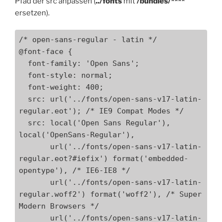
Pfad der src anpassen (
../fonts
mit
/bundles/****
ersetzen).
/* open-sans-regular - latin */

@font-face {

  font-family: 'Open Sans';

  font-style: normal;

  font-weight: 400;

  src: url('../fonts/open-sans-v17-latin-
regular.eot'); /* IE9 Compat Modes */

  src: local('Open Sans Regular'), 
local('OpenSans-Regular'),

       url('../fonts/open-sans-v17-latin-
regular.eot?#iefix') format('embedded-
opentype'), /* IE6-IE8 */

       url('../fonts/open-sans-v17-latin-
regular.woff2') format('woff2'), /* Super 
Modern Browsers */

       url('../fonts/open-sans-v17-latin-