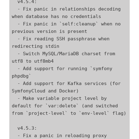
  v4.5.4:

  - Fix panic in relationships decoding 
when database has no credentials

  - Fix panic in `self:cleanup` when no 
previous version is present

  - Fix reading SSH passphrase when 
redirecting stdin

  - Switch MySQL/MariaDB charset from 
utf8 to utf8mb4

  - Add support for running `symfony 
phpdbg`

  - Add support for Kafka services (for 
SymfonyCloud and Docker)

  - Make variable project level by 
default for `var:delete` (and switched 
from `project-level` to `env-level` flag)

  v4.5.3:

  - Fix a panic in reloading proxy 