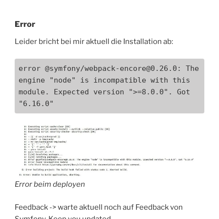
Error
Leider bricht bei mir aktuell die Installation ab:
error @symfony/webpack-encore@0.26.0: The 
engine "node" is incompatible with this 
module. Expected version ">=8.0.0". Got 
"6.16.0"
Error beim deployen
Feedback -> warte aktuell noch auf Feedback von
Symfony. Keep you updated.