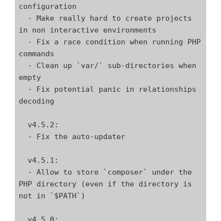
configuration

  - Make really hard to create projects 
in non interactive environments

  - Fix a race condition when running PHP 
commands

  - Clean up `var/` sub-directories when 
empty

  - Fix potential panic in relationships 
decoding

  v4.5.2:

  - Fix the auto-updater

  v4.5.1:

  - Allow to store `composer` under the 
PHP directory (even if the directory is 
not in `$PATH`)

  v4.5.0:
