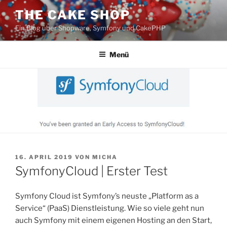
Zum
THE CAKE SHOP
Inhalt
Ein Blog über Shopware, Symfony und CakePHP
springen
Menü
VERÖFFENTLICHT
16. APRIL 2019
VON
MICHA
AM
SymfonyCloud | Erster Test
Symfony Cloud ist Symfony’s neuste „Platform as a
Service“ (PaaS) Dienstleistung. Wie so viele geht nun
auch Symfony mit einem eigenen Hosting an den Start,