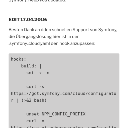
EDIT 17.04.2019:
Besten Dank an dden schnellen Support von Symfony,
die Übergangslösung hier ist in der
.symfony..cloud.yaml den hook anzupassen:
hooks:

    build: |

      set -x -e

      curl -s 
https://get.symfony.com/cloud/configurato
r | (>&2 bash)

      unset NPM_CONFIG_PREFIX

      curl -o- 
https://raw.githubusercontent.com/creatio