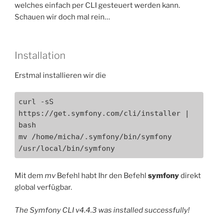
welches einfach per CLI gesteuert werden kann.
Schauen wir doch mal rein…
Installation
Erstmal installieren wir die
curl -sS 
https://get.symfony.com/cli/installer | 
bash

mv /home/micha/.symfony/bin/symfony 
/usr/local/bin/symfony
Mit dem
mv
Befehl habt Ihr den Befehl
symfony
direkt
global verfügbar.
The Symfony CLI v4.4.3 was installed successfully!