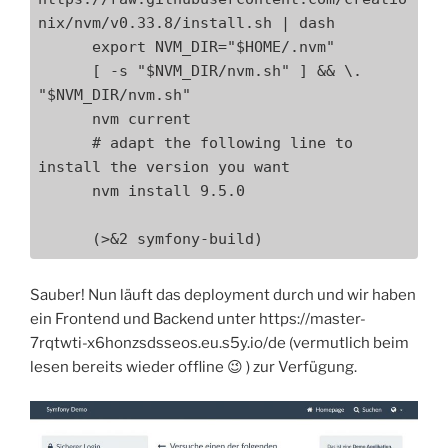
nix/nvm/v0.33.8/install.sh | dash

      export NVM_DIR="$HOME/.nvm"

      [ -s "$NVM_DIR/nvm.sh" ] && \. 
"$NVM_DIR/nvm.sh"

      nvm current

      # adapt the following line to 
install the version you want

      nvm install 9.5.0

      (>&2 symfony-build)
Sauber! Nun läuft das deployment durch und wir haben
ein Frontend und Backend unter https://master-
7rqtwti-x6honzsdsseos.eu.s5y.io/de (vermutlich beim
lesen bereits wieder offline 😉 ) zur Verfügung.