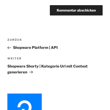
Beitragsnavigation
Vorheriger
ZURÜCK
Beitrag
Shopware Platform | API
Nächster
WEITER
Beitrag
Shopware Shorty | Kategorie Url mit Context
generieren