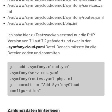
/var/www/symfonycloud/demo1/.symfony/services.ya
ml
/var/www/symfonycloud/demo1/.symfony/routes.yaml
/var/www/symfonycloud/demo1/php.ini
Ich habe hier zu Testzwecken erstmal nur die PHP
Version von 7.1 auf 7.2 geändert und zwar in der
.symfony.cloud.yaml
Datei. Danach müsste Ihr alle
Dateien adden und commiten
git add .symfony.cloud.yaml 
.symfony/services.yaml 
.symfony/routes.yaml php.ini

git commit -m "Add SymfonyCloud 
configuration"
Zahlungsdaten hinterlegen