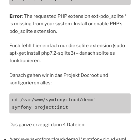
Error
: The requested PHP extension ext-pdo_sqlite *
is missing from your system. Install or enable PHP’s
pdo_sqlite extension.
Euch fehlt hier einfach nur die sqlite extension (sudo
apt-get install php7.2-sqlite3) – danach sollte es
funktionieren.
Danach gehen wir in das Projekt Docroot und
konfigurieren alles:
cd /var/www/symfonycloud/demo1

symfony project:init
Das ganze erzeugt dann 4 Dateien:
/var/www/symfonycloud/demo1/.symfony.cloud.yaml