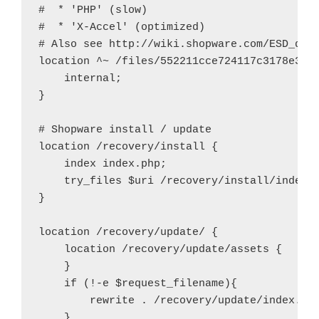
#  * 'PHP' (slow)

#  * 'X-Accel' (optimized)

# Also see http://wiki.shopware.com/ESD_deta
location ^~ /files/552211cce724117c3178e3d22
    internal;

}

# Shopware install / update

location /recovery/install {

    index index.php;

    try_files $uri /recovery/install/index.p
}

location /recovery/update/ {

    location /recovery/update/assets {

    }

    if (!-e $request_filename){

        rewrite . /recovery/update/index.php
    }
