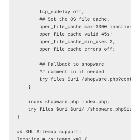
        tcp_nodelay off;

        ## Set the OS file cache.

        open_file_cache max=3000 inactive=12
        open_file_cache_valid 45s;

        open_file_cache_min_uses 2;

        open_file_cache_errors off;

        ## Fallback to shopware

        ## comment in if needed

        try_files $uri /shopware.php?control
    }

    index shopware.php index.php;

    try_files $uri $uri/ /shopware.php$is_ar
}

## XML Sitemap support.

location = /sitemap.xml {
