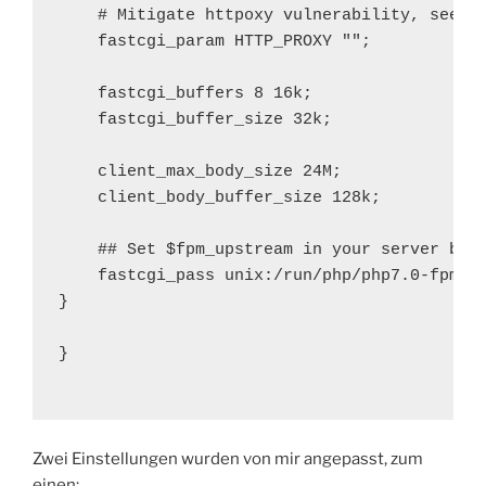
    # Mitigate httpoxy vulnerability, see: h
    fastcgi_param HTTP_PROXY "";

    fastcgi_buffers 8 16k;

    fastcgi_buffer_size 32k;

    client_max_body_size 24M;

    client_body_buffer_size 128k;

    ## Set $fpm_upstream in your server bloc
    fastcgi_pass unix:/run/php/php7.0-fpm.so
}

}

Zwei Einstellungen wurden von mir angepasst, zum
einen: