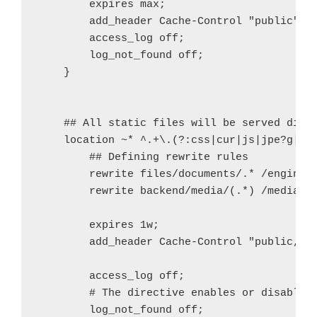
        expires max;

        add_header Cache-Control "public";

        access_log off;

        log_not_found off;

    }

    ## All static files will be served direc
    location ~* ^.+\.(?:css|cur|js|jpe?g|gif
        ## Defining rewrite rules

        rewrite files/documents/.* /engine l
        rewrite backend/media/(.*) /media/$1
        expires 1w;

        add_header Cache-Control "public, mu
        access_log off;

        # The directive enables or disables 
        log_not_found off;
