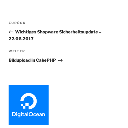
Beitragsnavigation
Vorheriger
ZURÜCK
Beitrag
Wichtiges Shopware Sicherheitsupdate –
22.06.2017
Nächster
WEITER
Beitrag
Bildupload in CakePHP