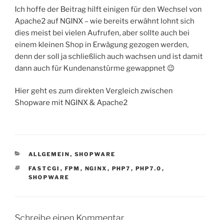
Ich hoffe der Beitrag hilft einigen für den Wechsel von
Apache2 auf NGINX – wie bereits erwähnt lohnt sich
dies meist bei vielen Aufrufen, aber sollte auch bei
einem kleinen Shop in Erwägung gezogen werden,
denn der soll ja schließlich auch wachsen und ist damit
dann auch für Kundenanstürme gewappnet 😉
Hier geht es zum direkten Vergleich zwischen
Shopware mit NGINX & Apache2
KATEGORIEN
ALLGEMEIN
,
SHOPWARE
SCHLAGWÖRTER
FASTCGI
,
FPM
,
NGINX
,
PHP7
,
PHP7.0
,
SHOPWARE
Schreibe einen Kommentar