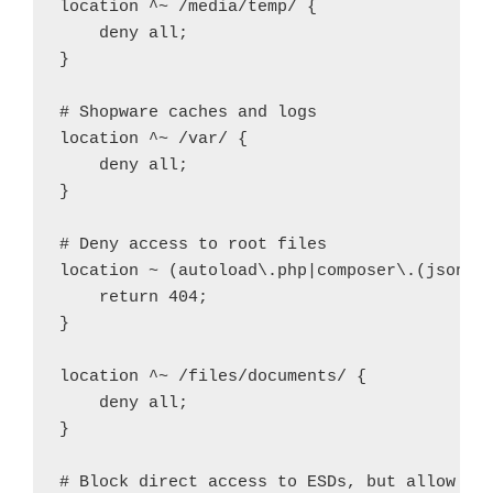
location ^~ /media/temp/ {

    deny all;

}

# Shopware caches and logs

location ^~ /var/ {

    deny all;

}

# Deny access to root files

location ~ (autoload\.php|composer\.(json|lo
    return 404;

}

location ^~ /files/documents/ {

    deny all;

}

# Block direct access to ESDs, but allow the