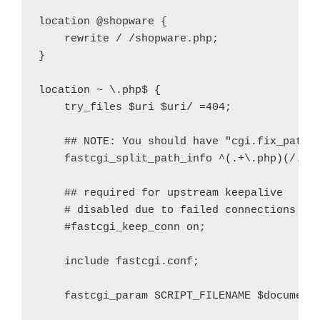
location @shopware {

    rewrite / /shopware.php;

}

location ~ \.php$ {

    try_files $uri $uri/ =404;

    ## NOTE: You should have "cgi.fix_pathin
    fastcgi_split_path_info ^(.+\.php)(/.+)$
    ## required for upstream keepalive

    # disabled due to failed connections

    #fastcgi_keep_conn on;

    include fastcgi.conf;

    fastcgi_param SCRIPT_FILENAME $document_