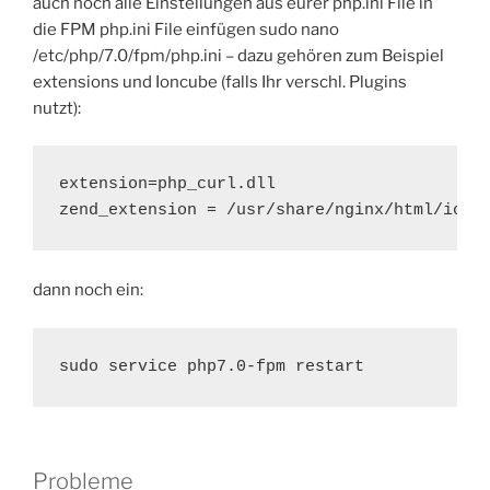
auch noch alle Einstellungen aus eurer php.ini File in
die FPM php.ini File einfügen
sudo nano
/etc/php/7.0/fpm/php.ini
– dazu gehören zum Beispiel
extensions und Ioncube (falls Ihr verschl. Plugins
nutzt):
extension=php_curl.dll

zend_extension = /usr/share/nginx/html/ionc
dann noch ein:
sudo service php7.0-fpm restart
Probleme