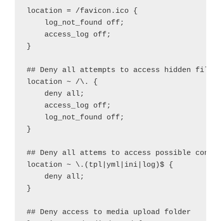
location = /favicon.ico {

    log_not_found off;

    access_log off;

}

## Deny all attempts to access hidden files 
location ~ /\. {

    deny all;

    access_log off;

    log_not_found off;

}

## Deny all attems to access possible config
location ~ \.(tpl|yml|ini|log)$ {

    deny all;

}

## Deny access to media upload folder
