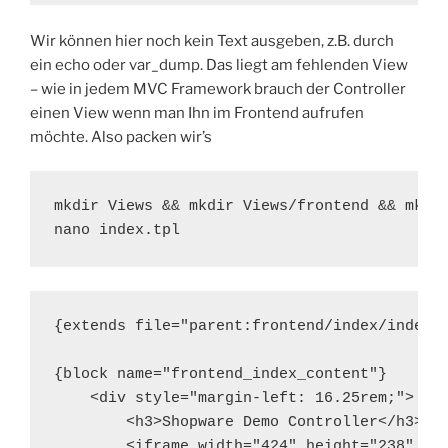
Wir können hier noch kein Text ausgeben, z.B. durch
ein echo oder var_dump. Das liegt am fehlenden View
– wie in jedem MVC Framework brauch der Controller
einen View wenn man Ihn im Frontend aufrufen
möchte. Also packen wir’s
mkdir Views && mkdir Views/frontend && mkdir
nano index.tpl
{extends file="parent:frontend/index/index.t
{block name="frontend_index_content"}

    <div style="margin-left: 16.25rem;">

        <h3>Shopware Demo Controller</h3>

        <iframe width="424" height="238" src