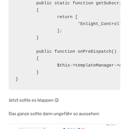
	public static function getSubscribedEvents()

	{

		return [

			'Enlight_Controller_Action_PreDispatch' => 'onPreDispatch'

		];

	}

	public function onPreDispatch()

	{

		$this->templateManager->addTemplateDir($this->pluginDirectory . '/Views');

	}

}
Jetzt sollte es klappen 😉
Das ganze sollte dann ungefähr so aussehen: