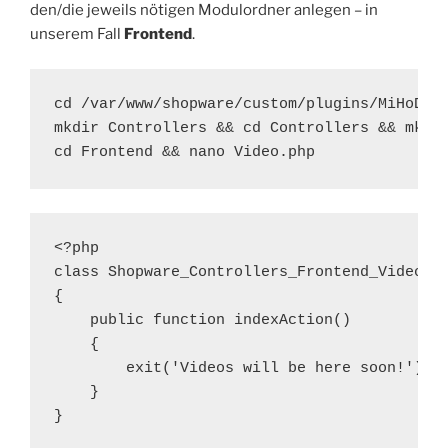
den/die jeweils nötigen Modulordner anlegen – in
unserem Fall
Frontend
.
cd /var/www/shopware/custom/plugins/MiHoDeta
mkdir Controllers && cd Controllers && mkdir
cd Frontend && nano Video.php
<?php

class Shopware_Controllers_Frontend_Video ex
{

    public function indexAction()

    {

        exit('Videos will be here soon!');

    }
