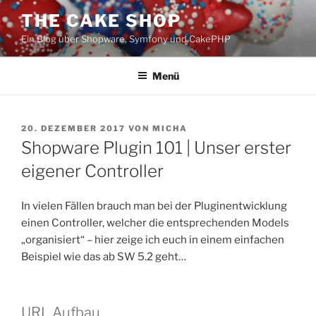
Zum
THE CAKE SHOP
Inhalt
Ein Blog über Shopware, Symfony und CakePHP
springen
Menü
VERÖFFENTLICHT
20. DEZEMBER 2017
VON
MICHA
AM
Shopware Plugin 101 | Unser erster
eigener Controller
In vielen Fällen brauch man bei der Pluginentwicklung
einen Controller, welcher die entsprechenden Models
„organisiert“ – hier zeige ich euch in einem einfachen
Beispiel wie das ab SW 5.2 geht…
URL Aufbau