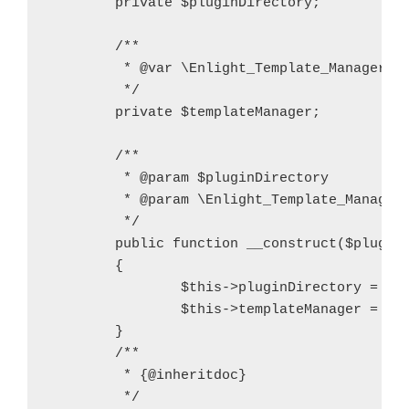
	private $pluginDirectory;

	/**

	 * @var \Enlight_Template_Manager

	 */

	private $templateManager;

	/**

	 * @param $pluginDirectory

	 * @param \Enlight_Template_Manager $templateManager

	 */

	public function __construct($pluginDirectory, \Enlight_Template_Manager $templateManager)

	{

		$this->pluginDirectory = $pluginDirectory;

		$this->templateManager = $templateManager;

	}

	/**

	 * {@inheritdoc}

	 */
