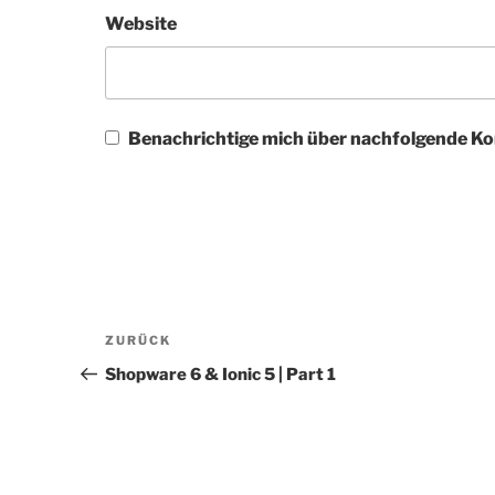
Website
Benachrichtige mich über nachfolgende Ko
Beitragsnavigation
Vorheriger
ZURÜCK
Beitrag
Shopware 6 & Ionic 5 | Part 1