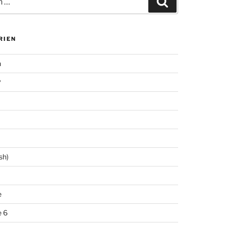
Suchen
RIEN
n
P
sh)
e
 6