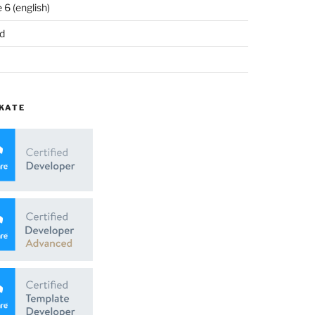
6 (english)
d
KATE