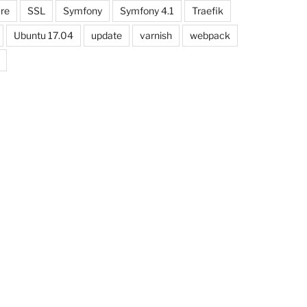
re
SSL
Symfony
Symfony 4.1
Traefik
Ubuntu 17.04
update
varnish
webpack