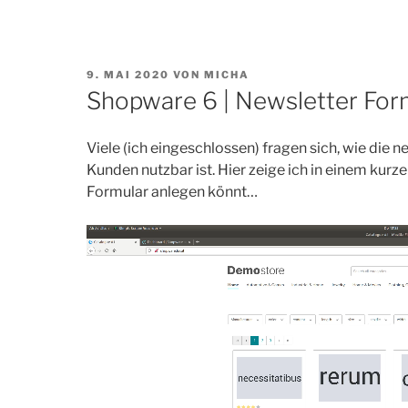
VERÖFFENTLICHT
9. MAI 2020
VON
MICHA
AM
Shopware 6 | Newsletter For
Viele (ich eingeschlossen) fragen sich, wie die 
Kunden nutzbar ist. Hier zeige ich in einem kurz
Formular anlegen könnt…