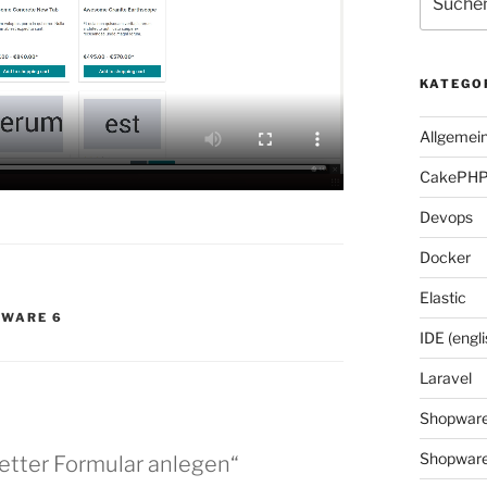
nach:
KATEGO
Allgemei
CakePH
Devops
Docker
Elastic
WARE 6
IDE (engli
Laravel
Shopwar
Shopware
etter Formular anlegen“