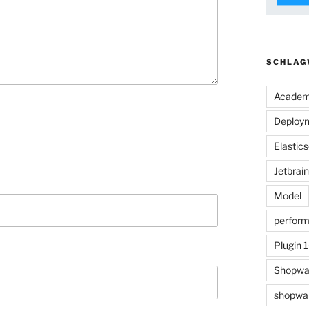
SCHLAG
Acade
Deploy
Elastic
Jetbrai
Model
perfor
Plugin 
Shopwa
shopwar