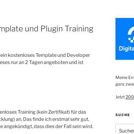
plate und Plugin Training
 ein kostenloses Template und Developer
dieses nur an 2 Tagen angeboten und ist
Meine Emp
ganz zwan
Jetzt
200
loses Training (kein Zertifikat) für das
SUCHE
lung) an. Das finde ich erstmal sehr gut,
angekündigt, dass dies der Fall sein wird.
Suche
nach: