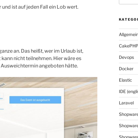
und ist auf jeden Fall ein Lob wert.
KATEGO
Allgemei
CakePH
anze an. Das heißt, wer im Urlaub ist,
Devops
 kann nicht teilnehmen. Hier wäre es
Ausweichtermin angeboten hätte.
Docker
Elastic
IDE (engli
Laravel
Shopwar
Shopware
Shopware 