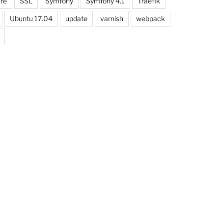
re
SSL
Symfony
Symfony 4.1
Traefik
Ubuntu 17.04
update
varnish
webpack