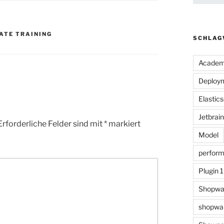
ATE TRAINING
SCHLAG
Acade
Deploy
Elastic
Jetbrai
Erforderliche Felder sind mit
*
markiert
Model
perfor
Plugin 
Shopwa
shopwar