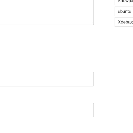
Showpa
ubuntu
Xdebug