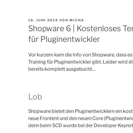
VERÖFFENTLICHT
18. JUNI 2019
VON
MICHA
AM
Shopware 6 | Kostenloses Tem
für Pluginentwickler
Vor kurzem kam die Info von Shopware, dass es
Training für Pluginentwickler gibt. Leider wird 
bereits komplett ausgebucht…
Lob
Shopware bietet den Pluginentwicklern ein kosten
neue Frontent und den neuen Core (Pluginentwick
denn beim SCD wurde bei der Developer Keynote 