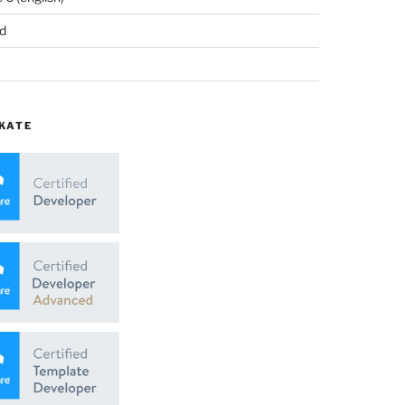
d
KATE