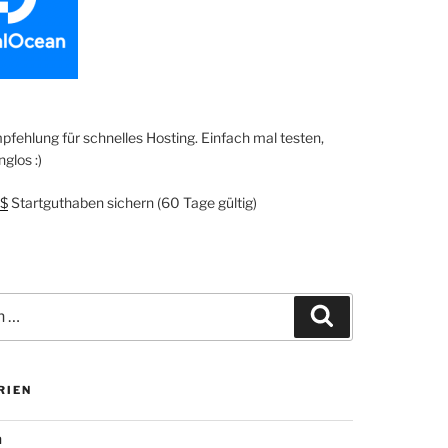
fehlung für schnelles Hosting. Einfach mal testen,
glos :)
$
Startguthaben sichern (60 Tage gültig)
Suchen
RIEN
n