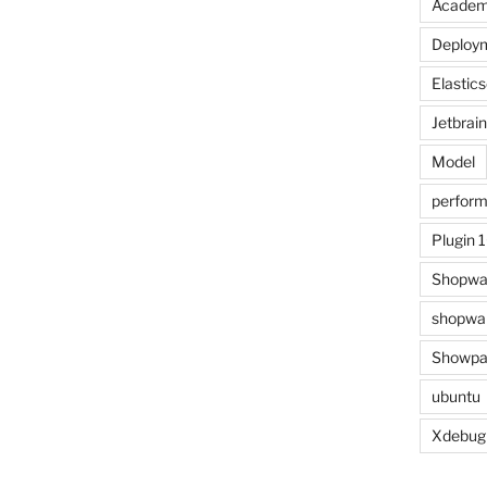
Acade
Deploy
Elastic
Jetbrai
Model
perfor
Plugin 
Shopwa
shopwar
Showpa
ubuntu
Xdebug