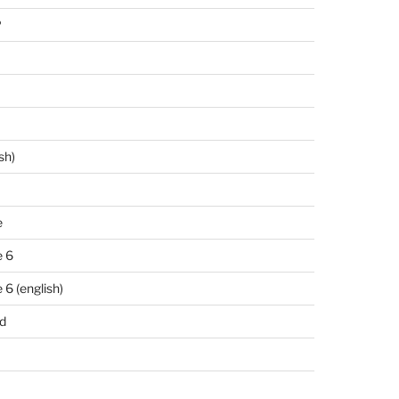
P
sh)
e
 6
6 (english)
d