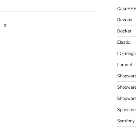
CakePH
Devops
ite
Seite
2
Docker
Elastic
IDE (engli
Laravel
Shopwar
Shopware
Shopware 
Sponsore
Symfony