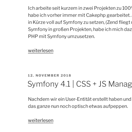
Ich arbeite seit kurzem in zwei Projekten zu 
habe ich vorher immer mit Cakephp gearbeitet
in Kürze voll auf Symfony zu setzen, (Zend flieg
Symfony in großen Projekten, habe ich mich dazu
PHP mit Symfony umzusetzen.
„Abschied
weiterlesen
von
Cakephp
–
VERÖFFENTLICHT
12. NOVEMBER 2018
Symfony
AM
Symfony 4.1 | CSS + JS Man
here
I
Nachdem wir ein User-Entität erstellt haben un
come…“
das ganze nun noch optisch etwas aufpeppen.
„Symfony
weiterlesen
4.1