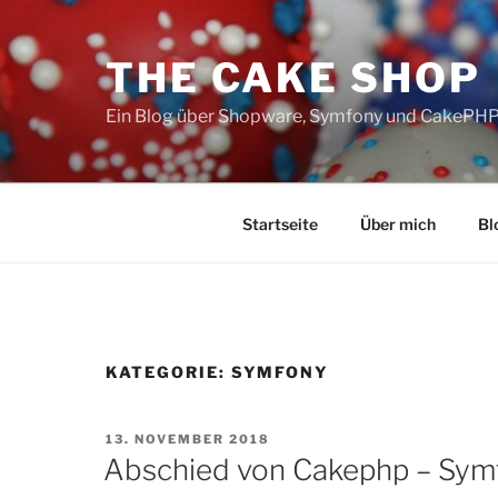
Zum
Inhalt
THE CAKE SHOP
springen
Ein Blog über Shopware, Symfony und CakePH
Startseite
Über mich
Bl
KATEGORIE:
SYMFONY
VERÖFFENTLICHT
13. NOVEMBER 2018
AM
Abschied von Cakephp – Sym