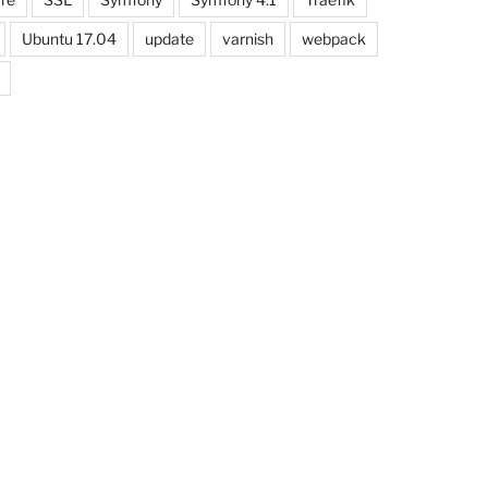
Ubuntu 17.04
update
varnish
webpack