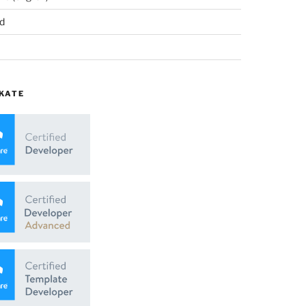
d
KATE