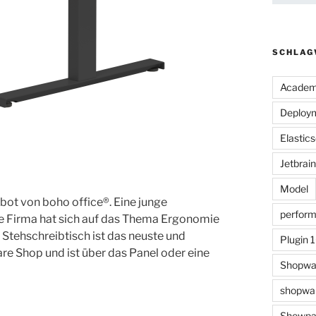
SCHLAG
Acade
Deploy
Elastic
Jetbrai
Model
bot von boho office®. Eine junge
perfor
 Firma hat sich auf das Thema Ergonomie
 Stehschreibtisch ist das neuste und
Plugin 
are Shop und ist über das Panel oder eine
Shopwa
shopwar
Showpa