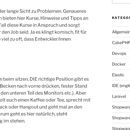
oder lange Sicht zu Problemen. Genaueres
n bieten hier Kurse, Hinweise und Tipps an
KATEGO
Fall diese Kurse in Anspruch und sorgt
 den Job seid. Ja es klingt komisch, fit für
Allgemei
 viel zu oft, dass Entwickler/innen
CakePH
Devops
Docker
Elastic
 beim sitzen, DIE richtige Position gibt es
IDE (engli
 (Becken nach vorne drücken, fester Stand
den unteren Teil des Monitors etc.). Aber
Laravel
lt euch einen Kaffee oder Tee, sprecht mit
Slack oder Hangout und geht mal an den
Shopwar
um geht es hier natürlich, steht
Shopware
g im stehen.
Shopware 