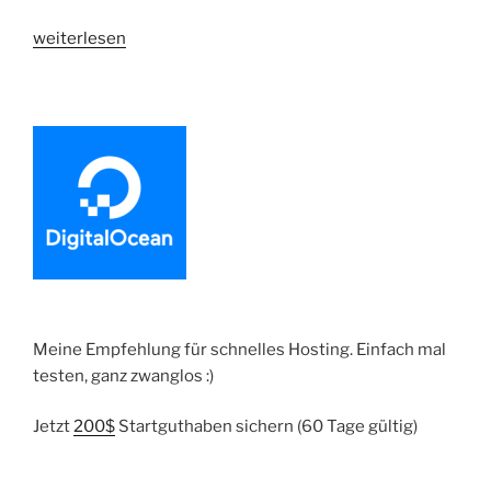
„Shopware
weiterlesen
5.3
Backend
Plugin
101
|
First
Steps“
Meine Empfehlung für schnelles Hosting. Einfach mal
testen, ganz zwanglos :)
Jetzt
200$
Startguthaben sichern (60 Tage gültig)