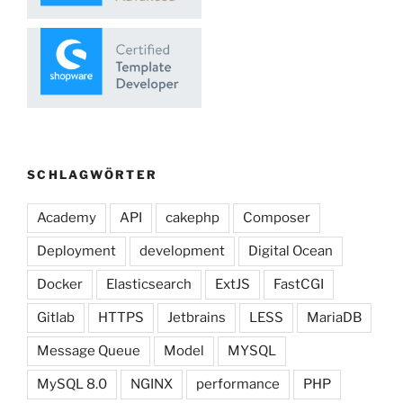
SCHLAGWÖRTER
Academy
API
cakephp
Composer
Deployment
development
Digital Ocean
Docker
Elasticsearch
ExtJS
FastCGI
Gitlab
HTTPS
Jetbrains
LESS
MariaDB
Message Queue
Model
MYSQL
MySQL 8.0
NGINX
performance
PHP