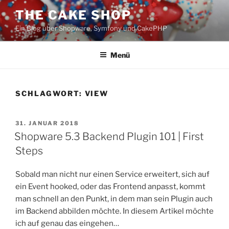
Zum
THE CAKE SHOP
Inhalt
Ein Blog über Shopware, Symfony und CakePHP
springen
Menü
SCHLAGWORT:
VIEW
VERÖFFENTLICHT
31. JANUAR 2018
AM
Shopware 5.3 Backend Plugin 101 | First
Steps
Sobald man nicht nur einen Service erweitert, sich auf
ein Event hooked, oder das Frontend anpasst, kommt
man schnell an den Punkt, in dem man sein Plugin auch
im Backend abbilden möchte. In diesem Artikel möchte
ich auf genau das eingehen…