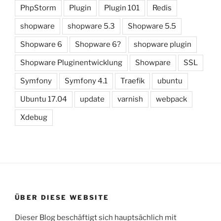
PhpStorm
Plugin
Plugin 101
Redis
shopware
shopware 5.3
Shopware 5.5
Shopware 6
Shopware 6?
shopware plugin
Shopware Pluginentwicklung
Showpare
SSL
Symfony
Symfony 4.1
Traefik
ubuntu
Ubuntu 17.04
update
varnish
webpack
Xdebug
ÜBER DIESE WEBSITE
Dieser Blog beschäftigt sich hauptsächlich mit