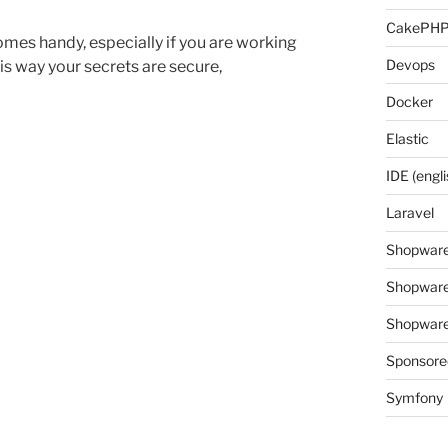
CakePH
omes handy, especially if you are working
Devops
is way your secrets are secure,
Docker
Elastic
IDE (engli
Laravel
Shopwar
Shopware
Shopware 
Sponsore
Symfony