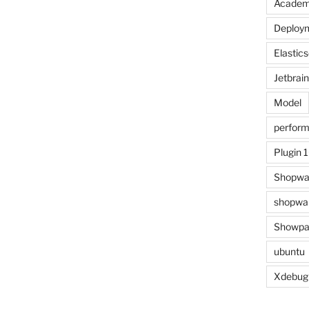
Acade
Deploy
Elastic
Jetbrai
Model
perfor
Plugin 
Shopwa
shopwar
Showpa
ubuntu
Xdebug