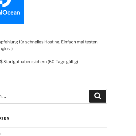
fehlung für schnelles Hosting. Einfach mal testen,
glos :)
$
Startguthaben sichern (60 Tage gültig)
Suchen
RIEN
n