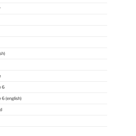
P
sh)
e
 6
6 (english)
d