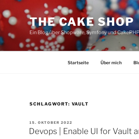
Zum
Inhalt
THE CAKE SHOP
springen
Ein Blog über Shopware, Symfony und CakePH
Startseite
Über mich
Bl
SCHLAGWORT:
VAULT
VERÖFFENTLICHT
15. OKTOBER 2022
AM
Devops | Enable UI for Vault 