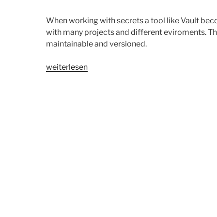
When working with secrets a tool like Vault bec
with many projects and different eviroments. Th
maintainable and versioned.
„Devops
weiterlesen
|
Enable
UI
for
Vault
and
secure
it
with
Certbot“