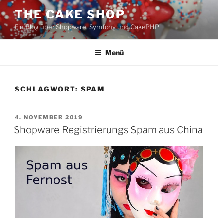
Zum
THE CAKE SHOP
Inhalt
Ein Blog über Shopware, Symfony und CakePHP
springen
Menü
SCHLAGWORT:
SPAM
VERÖFFENTLICHT
4. NOVEMBER 2019
AM
Shopware Registrierungs Spam aus China