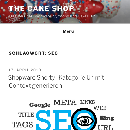
Zum
THE CAKE SHOP
Inhalt
Ein Blog über Shopware, Symfony und CakePHP
springen
Menü
SCHLAGWORT:
SEO
VERÖFFENTLICHT
17. APRIL 2019
AM
Shopware Shorty | Kategorie Url mit
Context generieren