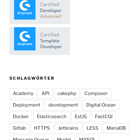
SCHLAGWÖRTER
Academy
API
cakephp
Composer
Deployment
development
Digital Ocean
Docker
Elasticsearch
ExtJS
FastCGI
Gitlab
HTTPS
Jetbrains
LESS
MariaDB
Message Queue
Model
MYSQL