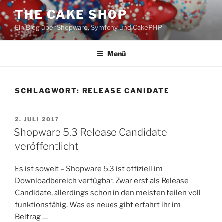
Zum
THE CAKE SHOP
Inhalt
Ein Blog über Shopware, Symfony und CakePHP
springen
Menü
SCHLAGWORT:
RELEASE CANIDATE
VERÖFFENTLICHT
2. JULI 2017
AM
Shopware 5.3 Release Candidate
veröffentlicht
Es ist soweit – Shopware 5.3 ist offiziell im
Downloadbereich verfügbar. Zwar erst als Release
Candidate, allerdings schon in den meisten teilen voll
funktionsfähig. Was es neues gibt erfahrt ihr im
Beitrag …