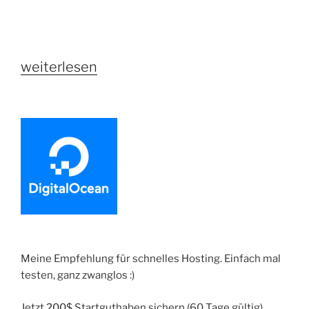
„Shopware
weiterlesen
5.3
Release
Candidate
veröffentlicht“
Meine Empfehlung für schnelles Hosting. Einfach mal
testen, ganz zwanglos :)
Jetzt
200$
Startguthaben sichern (60 Tage gültig)