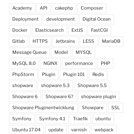
Academy
API
cakephp
Composer
Deployment
development
Digital Ocean
Docker
Elasticsearch
ExtJS
FastCGI
Gitlab
HTTPS
Jetbrains
LESS
MariaDB
Message Queue
Model
MYSQL
MySQL 8.0
NGINX
performance
PHP
PhpStorm
Plugin
Plugin 101
Redis
shopware
shopware 5.3
Shopware 5.5
Shopware 6
Shopware 6?
shopware plugin
Shopware Pluginentwicklung
Showpare
SSL
Symfony
Symfony 4.1
Traefik
ubuntu
Ubuntu 17.04
update
varnish
webpack