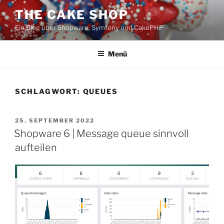
Zum
THE CAKE SHOP
Inhalt
Ein Blog über Shopware, Symfony und CakePHP
springen
Menü
SCHLAGWORT:
QUEUES
VERÖFFENTLICHT
25. SEPTEMBER 2022
AM
Shopware 6 | Message queue sinnvoll
aufteilen