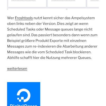
Wer
Froshtools
nutzt kennt sicher das Ampelsystem
oben links neben der Version. Dies zeigt an wenn
Scheduled Tasks oder Message queues lange nicht
gelaufen sind. Das passiert besonders dann wenn zum
Beispiel größere Produkt Exporte mit einzelnen
Messages zum re-indexieren die Abarbeitung anderer
Messages wie die vom Scheduled Task blockieren.
Abhilfe schafft hier die Nutzung mehrerer Queues.
„Shopware
weiterlesen
6
|
Message
queue
sinnvoll
aufteilen“