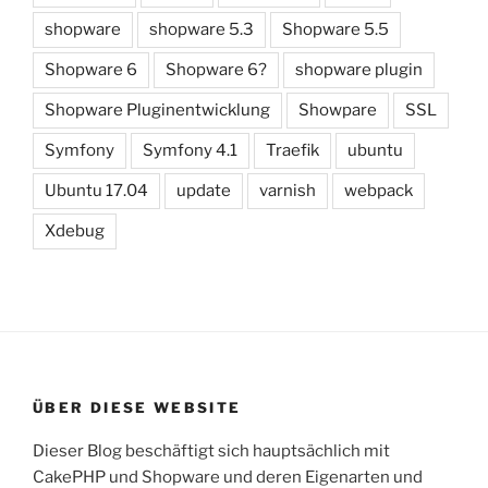
shopware
shopware 5.3
Shopware 5.5
Shopware 6
Shopware 6?
shopware plugin
Shopware Pluginentwicklung
Showpare
SSL
Symfony
Symfony 4.1
Traefik
ubuntu
Ubuntu 17.04
update
varnish
webpack
Xdebug
ÜBER DIESE WEBSITE
Dieser Blog beschäftigt sich hauptsächlich mit
CakePHP und Shopware und deren Eigenarten und