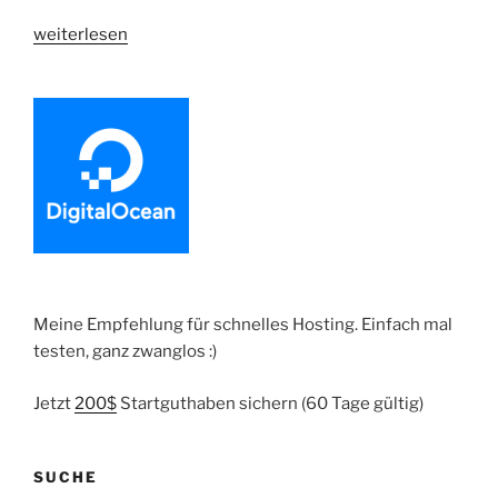
„Shopware
weiterlesen
6
|
Plugin
Releases“
Meine Empfehlung für schnelles Hosting. Einfach mal
testen, ganz zwanglos :)
Jetzt
200$
Startguthaben sichern (60 Tage gültig)
SUCHE