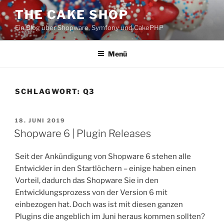
Zum
THE CAKE SHOP
Inhalt
Ein Blog über Shopware, Symfony und CakePHP
springen
Menü
SCHLAGWORT:
Q3
VERÖFFENTLICHT
18. JUNI 2019
AM
Shopware 6 | Plugin Releases
Seit der Ankündigung von Shopware 6 stehen alle
Entwickler in den Startlöchern – einige haben einen
Vorteil, dadurch das Shopware Sie in den
Entwicklungsprozess von der Version 6 mit
einbezogen hat. Doch was ist mit diesen ganzen
Plugins die angeblich im Juni heraus kommen sollten?