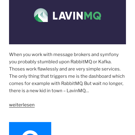
When you work with message brokers and symfony
you probably stumbled upon RabbitMQ or Kafka.
Thoses work flawlessly and are very simple services.
The only thing that triggers me is the dashboard which
comes for example with RabbitMQ. But wait no longer,
there is a new kid in town – LavinMQ…
„LavinMQ
weiterlesen
|
First
pretty
Message