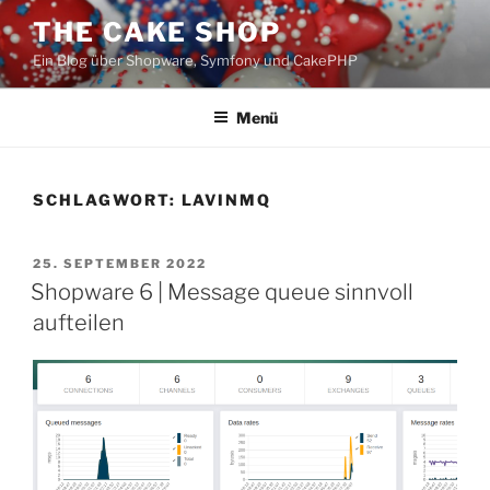
Zum
THE CAKE SHOP
Inhalt
Ein Blog über Shopware, Symfony und CakePHP
springen
Menü
SCHLAGWORT:
LAVINMQ
VERÖFFENTLICHT
25. SEPTEMBER 2022
AM
Shopware 6 | Message queue sinnvoll
aufteilen