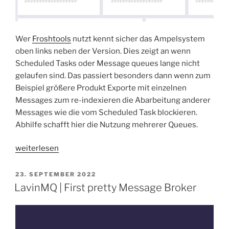
Wer
Froshtools
nutzt kennt sicher das Ampelsystem
oben links neben der Version. Dies zeigt an wenn
Scheduled Tasks oder Message queues lange nicht
gelaufen sind. Das passiert besonders dann wenn zum
Beispiel größere Produkt Exporte mit einzelnen
Messages zum re-indexieren die Abarbeitung anderer
Messages wie die vom Scheduled Task blockieren.
Abhilfe schafft hier die Nutzung mehrerer Queues.
„Shopware
weiterlesen
6
|
VERÖFFENTLICHT
23. SEPTEMBER 2022
AM
Message
LavinMQ | First pretty Message Broker
queue
sinnvoll
aufteilen“