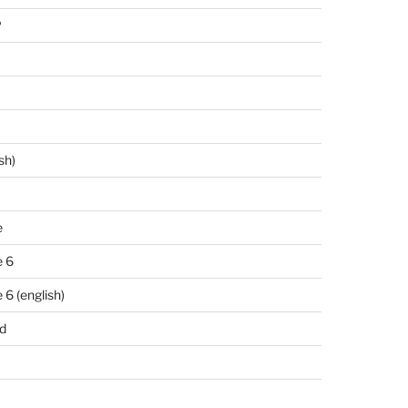
P
sh)
e
 6
6 (english)
d