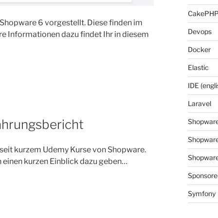
CakePH
Shopware 6 vorgestellt. Diese finden im
Devops
ere Informationen dazu findet Ihr in diesem
Docker
Elastic
IDE (engli
Laravel
ahrungsbericht
Shopwar
Shopware
 seit kurzem Udemy Kurse von Shopware.
Shopware 
h einen kurzen Einblick dazu geben…
Sponsore
Symfony