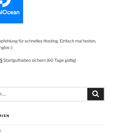
fehlung für schnelles Hosting. Einfach mal testen,
glos :)
$
Startguthaben sichern (60 Tage gültig)
Suchen
RIEN
n