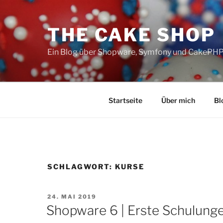
Zum
Inhalt
THE CAKE SHOP
springen
Ein Blog über Shopware, Symfony und CakePH
Startseite
Über mich
Bl
SCHLAGWORT:
KURSE
VERÖFFENTLICHT
24. MAI 2019
AM
Shopware 6 | Erste Schulung