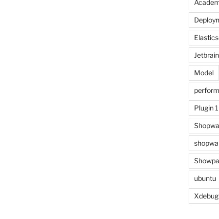
Acade
Deploy
Elastic
Jetbrai
Model
perfor
Plugin 
Shopwa
shopwar
Showpa
ubuntu
Xdebug