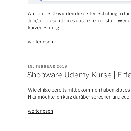
Auf dem SCD wurden die ersten Schulungen für 
Juni/Juli diesen Jahres das erste mal statt. Weit
kurzen Beitrag.
„Shopware
weiterlesen
6
|
Erste
VERÖFFENTLICHT
19. FEBRUAR 2018
Schulungen
AM
Shopware Udemy Kurse | Erf
verfügbar“
Wie einige bereits mitbekommen haben gibt es
Hier möchte ich kurz darüber sprechen und euc
„Shopware
weiterlesen
Udemy
Kurse