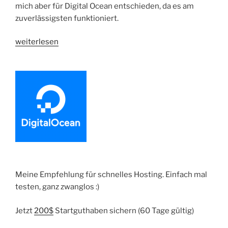
mich aber für Digital Ocean entschieden, da es am
zuverlässigsten funktioniert.
„Komplettes
weiterlesen
Docker
Feature
Deployment
–
Digital
Ocean,
Rancher
und
Gitlab
|
Meine Empfehlung für schnelles Hosting. Einfach mal
Part
testen, ganz zwanglos :)
3“
Jetzt
200$
Startguthaben sichern (60 Tage gültig)