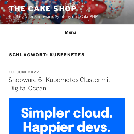
Zum
THE CAKE SHOP
Inhalt
Ein Blog über Shopware, Symfony und CakePHP
springen
Menü
SCHLAGWORT:
KUBERNETES
VERÖFFENTLICHT
10. JUNI 2022
AM
Shopware 6 | Kubernetes Cluster mit
Digital Ocean