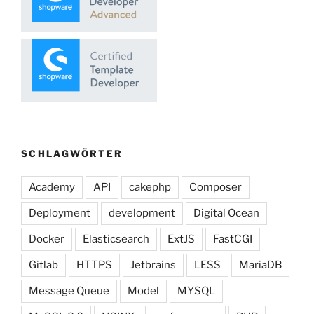
SCHLAGWÖRTER
Academy
API
cakephp
Composer
Deployment
development
Digital Ocean
Docker
Elasticsearch
ExtJS
FastCGI
Gitlab
HTTPS
Jetbrains
LESS
MariaDB
Message Queue
Model
MYSQL