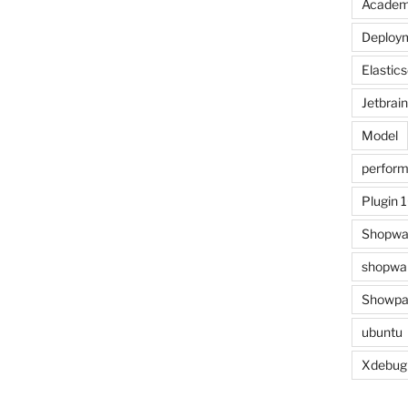
Acade
Deploy
Elastic
Jetbrai
Model
perfor
Plugin 
Shopwa
shopwar
Showpa
ubuntu
Xdebug