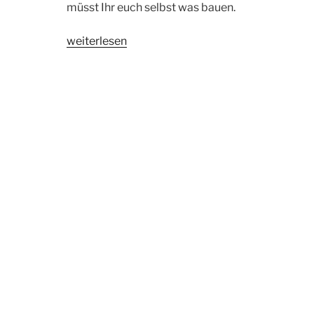
müsst Ihr euch selbst was bauen.
„Shopware
weiterlesen
Shorty
|
Kategorie
Url
mit
Context
generieren“