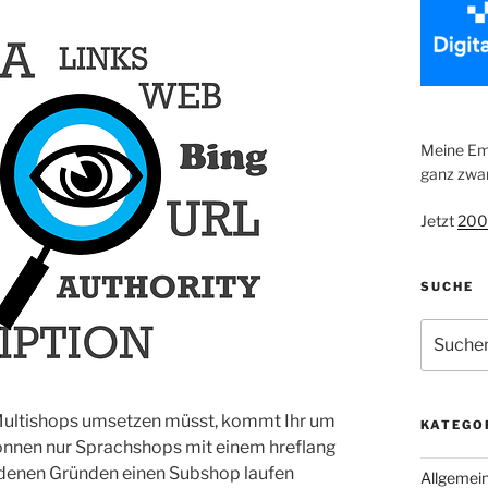
Meine Emp
ganz zwan
Jetzt
200
SUCHE
Suche
nach:
 Multishops umsetzen müsst, kommt Ihr um
KATEGO
 können nur Sprachshops mit einem hreflang
edenen Gründen einen Subshop laufen
Allgemei