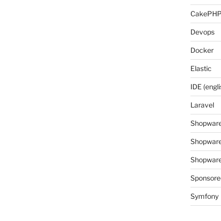
CakePH
Devops
Docker
Elastic
IDE (engli
Laravel
Shopwar
Shopware
Shopware 
Sponsore
Symfony