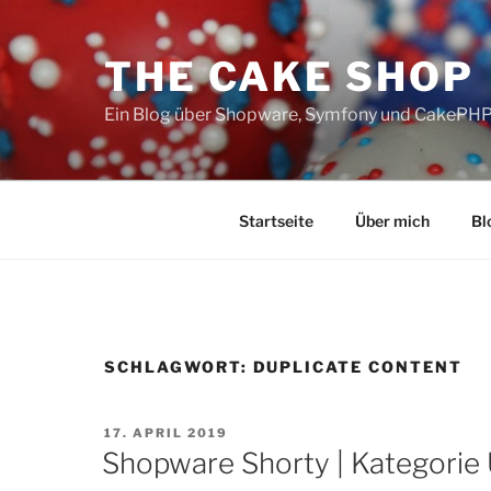
Zum
Inhalt
THE CAKE SHOP
springen
Ein Blog über Shopware, Symfony und CakePH
Startseite
Über mich
Bl
SCHLAGWORT:
DUPLICATE CONTENT
VERÖFFENTLICHT
17. APRIL 2019
AM
Shopware Shorty | Kategorie 