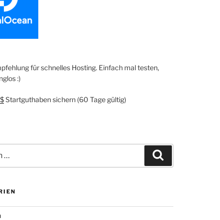
fehlung für schnelles Hosting. Einfach mal testen,
glos :)
$
Startguthaben sichern (60 Tage gültig)
Suchen
RIEN
n