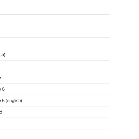
P
sh)
e
 6
6 (english)
d