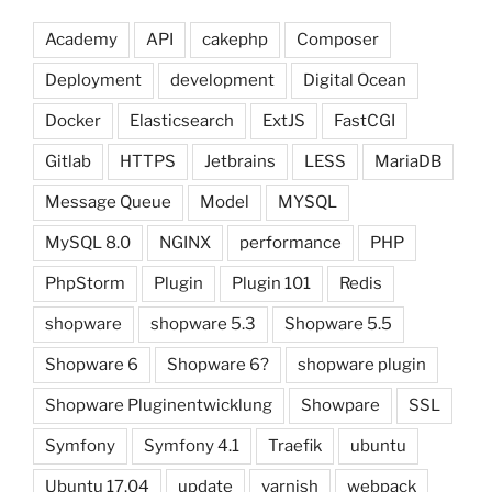
Academy
API
cakephp
Composer
Deployment
development
Digital Ocean
Docker
Elasticsearch
ExtJS
FastCGI
Gitlab
HTTPS
Jetbrains
LESS
MariaDB
Message Queue
Model
MYSQL
MySQL 8.0
NGINX
performance
PHP
PhpStorm
Plugin
Plugin 101
Redis
shopware
shopware 5.3
Shopware 5.5
Shopware 6
Shopware 6?
shopware plugin
Shopware Pluginentwicklung
Showpare
SSL
Symfony
Symfony 4.1
Traefik
ubuntu
Ubuntu 17.04
update
varnish
webpack