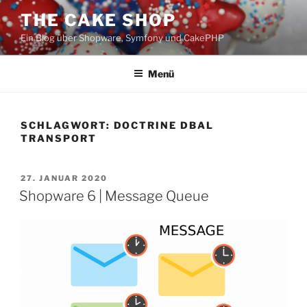
Zum
THE CAKE SHOP
Inhalt
Ein Blog über Shopware, Symfony und CakePHP
springen
Menü
SCHLAGWORT:
DOCTRINE DBAL
TRANSPORT
VERÖFFENTLICHT
27. JANUAR 2020
AM
Shopware 6 | Message Queue