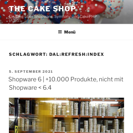
Zum
THE CAKE SHOP
Inhalt
Ein Blog über Shopware, Symfony und CakePHP
springen
Menü
SCHLAGWORT:
DAL:REFRESH:INDEX
VERÖFFENTLICHT
5. SEPTEMBER 2021
AM
Shopware 6 | +10.000 Produkte, nicht mit
Shopware < 6.4