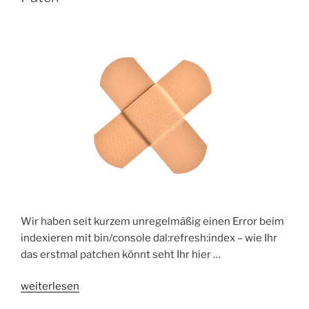
nicht
mit
Shopware
<
6.4“
Wir haben seit kurzem unregelmäßig einen Error beim
indexieren mit bin/console dal:refresh:index – wie Ihr
das erstmal patchen könnt seht Ihr hier …
„Shopware
weiterlesen
6