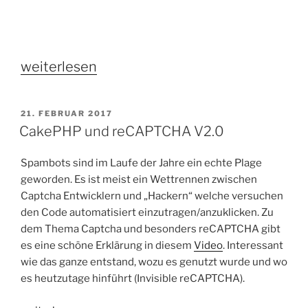
„Shopware
weiterlesen
5.3
Release
VERÖFFENTLICHT
21. FEBRUAR 2017
Candidate
AM
CakePHP und reCAPTCHA V2.0
veröffentlicht“
Spambots sind im Laufe der Jahre ein echte Plage
geworden. Es ist meist ein Wettrennen zwischen
Captcha Entwicklern und „Hackern“ welche versuchen
den Code automatisiert einzutragen/anzuklicken. Zu
dem Thema Captcha und besonders reCAPTCHA gibt
es eine schöne Erklärung in diesem
Video
. Interessant
wie das ganze entstand, wozu es genutzt wurde und wo
es heutzutage hinführt (Invisible reCAPTCHA).