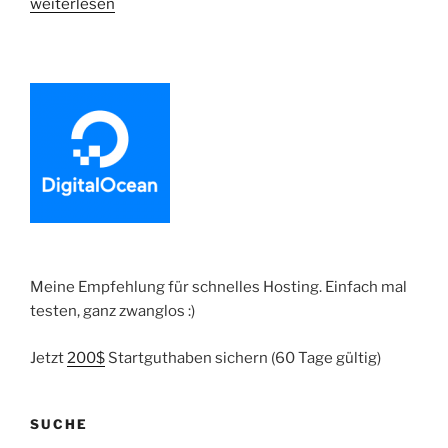
„CakePHP
weiterlesen
und
reCAPTCHA
V2.0“
Meine Empfehlung für schnelles Hosting. Einfach mal
testen, ganz zwanglos :)
Jetzt
200$
Startguthaben sichern (60 Tage gültig)
SUCHE