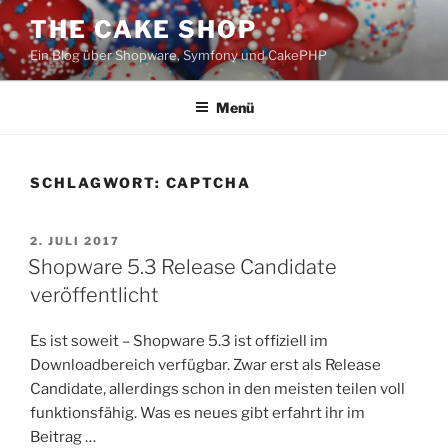
Zum
THE CAKE SHOP
Inhalt
Ein Blog über Shopware, Symfony und CakePHP
springen
Menü
SCHLAGWORT:
CAPTCHA
VERÖFFENTLICHT
2. JULI 2017
AM
Shopware 5.3 Release Candidate
veröffentlicht
Es ist soweit – Shopware 5.3 ist offiziell im
Downloadbereich verfügbar. Zwar erst als Release
Candidate, allerdings schon in den meisten teilen voll
funktionsfähig. Was es neues gibt erfahrt ihr im
Beitrag …