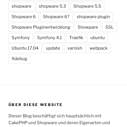
shopware
shopware 5.3
Shopware 5.5
Shopware 6
Shopware 6?
shopware plugin
Shopware Pluginentwicklung
Showpare
SSL
Symfony
Symfony 4.1
Traefik
ubuntu
Ubuntu 17.04
update
varnish
webpack
Xdebug
ÜBER DIESE WEBSITE
Dieser Blog beschäftigt sich hauptsächlich mit
CakePHP und Shopware und deren Eigenarten und